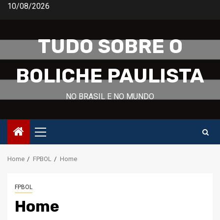
Skip
10/08/2026
to
content
TUDO SOBRE O
BOLICHE PAULISTA
NO BRASIL E NO MUNDO
Primary
Menu
Home
FPBOL
Home
FPBOL
Home