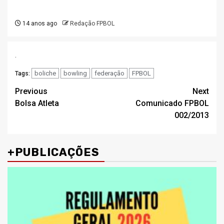
14 anos ago
Redação FPBOL
.
boliche
bowling
federação
FPBOL
Tags:
Post
Previous
Next
Bolsa Atleta
Comunicado FPBOL
navigation
002/2013
+PUBLICAÇÕES