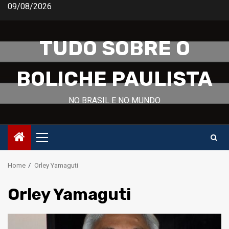
Skip
09/08/2026
to
content
TUDO SOBRE O
BOLICHE PAULISTA
NO BRASIL E NO MUNDO
Primary
Menu
Home
Orley Yamaguti
Orley Yamaguti