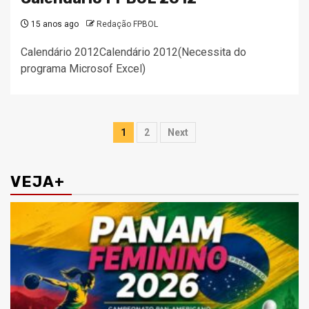
15 anos ago
Redação FPBOL
Calendário 2012Calendário 2012(Necessita do
programa Microsof Excel)
Paginação
1
2
Next
de
posts
VEJA+