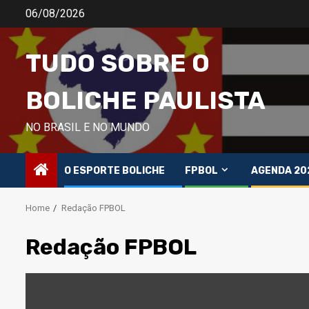
Skip
06/08/2026
to
content
TUDO SOBRE O
BOLICHE PAULISTA
NO BRASIL E NO MUNDO
O ESPORTE BOLICHE
FPBOL
AGENDA 20
Home
Redação FPBOL
Redação FPBOL