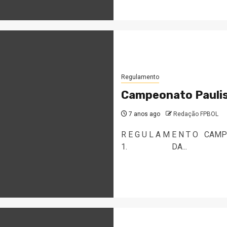
Regulamento
Campeonato Paulis
7 anos ago
Redação FPBOL
R E G U L A M E N T O CA
1. DA...