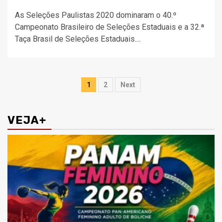
As Seleções Paulistas 2020 dominaram o 40.º
Campeonato Brasileiro de Seleções Estaduais e a 32.ª
Taça Brasil de Seleções Estaduais....
Paginação
1
2
Next
de
posts
VEJA+