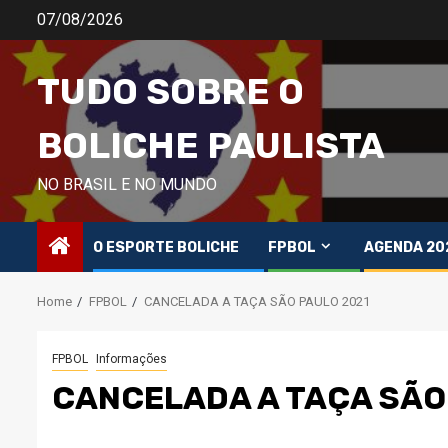
Skip
07/08/2026
to
content
TUDO SOBRE O
BOLICHE PAULISTA
NO BRASIL E NO MUNDO
O ESPORTE BOLICHE
FPBOL
AGENDA 20
Home
FPBOL
CANCELADA A TAÇA SÃO PAULO 2021
FPBOL
Informações
CANCELADA A TAÇA SÃO