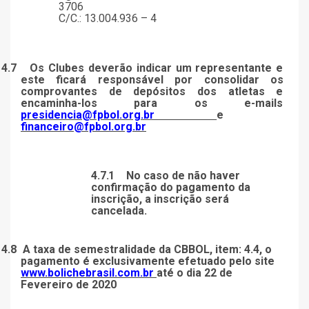
3706
C/C.: 13.004.936 – 4
4.7
Os Clubes deverão indicar um representante e
este ficará responsável por consolidar
os
comprovantes de depósitos dos atletas e
encaminha-los para os e-mails
presidencia@fpbol.org.br
e
financeiro@fpbol.org.br
4.7.1
No caso de não haver
confirmação do pagamento da
inscrição, a inscrição será
cancelada.
4.8
A taxa de semestralidade da CBBOL, item: 4.4, o
pagamento é exclusivamente efetuado pelo site
www.bolichebrasil.com.br
até o dia 22 de
Fevereiro de 2020