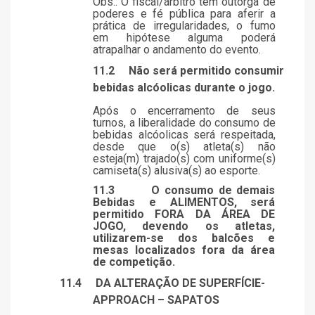
Obs.: O fiscal/árbitro tem outorga de
poderes e fé pública para aferir a
prática de irregularidades, o fumo
em hipótese alguma poderá
atrapalhar o andamento do evento.
11.2
Não será permitido consumir
bebidas alcóolicas durante o jogo.
Após o encerramento de seus
turnos, a liberalidade do consumo de
bebidas alcóolicas será respeitada,
desde que o(s) atleta(s) não
esteja(m) trajado(s) com uniforme(s)
camiseta(s) alusiva(s) ao esporte.
11.3
O consumo de demais
Bebidas e ALIMENTOS, será
permitido FORA DA ÁREA DE
JOGO, devendo os atletas,
utilizarem-se dos balcões e
mesas localizados fora da área
de competição.
11.4
DA ALTERAÇÃO DE SUPERFÍCIE-
APPROACH – SAPATOS