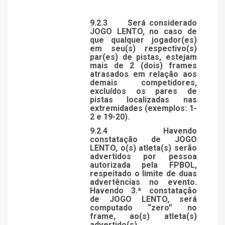
9.2.3
Será considerado
JOGO LENTO, no caso de
que qualquer jogador(es)
em seu(s) respectivo(s)
par(es) de pistas, estejam
mais de 2 (dois) frames
atrasados em relação aos
demais competidores,
excluídos os pares de
pistas localizadas nas
extremidades (exemplos: 1-
2 e 19-20).
9.2.4
Havendo
constatação de JOGO
LENTO, o(s) atleta(s) serão
advertidos por pessoa
autorizada pela FPBOL,
respeitado o limite de duas
advertências no evento.
Havendo 3.ª constatação
de JOGO LENTO, será
computado “zero” no
frame, ao(s) atleta(s)
advertido(s).