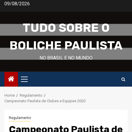
Skip
09/08/2026
to
content
TUDO SOBRE O
BOLICHE PAULISTA
NO BRASIL E NO MUNDO
Primary
Menu
Home
Regulamento
Campeonato Paulista de Clubes e Equipes 2020
Regulamento
Campeonato Paulista de