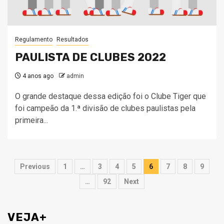
Regulamento
Resultados
PAULISTA DE CLUBES 2022
4 anos ago
admin
O grande destaque dessa edição foi o Clube Tiger que
foi campeão da 1.ª divisão de clubes paulistas pela
primeira...
Paginação
Previous
1
…
3
4
5
6
7
8
9
de
…
92
Next
posts
VEJA+