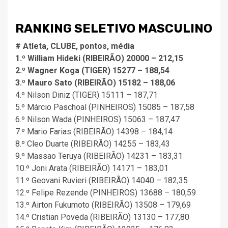
CLIQUE PARA BAIXAR RKG SELETIVO FEM .PDF
RANKING SELETIVO MASCULINO
# Atleta, CLUBE, pontos, média
1.º William Hideki (RIBEIRÃO) 20000 – 212,15
2.º Wagner Koga (TIGER) 15277 – 188,54
3.º Mauro Sato (RIBEIRÃO) 15182 – 188,06
4.º Nilson Diniz (TIGER) 15111 – 187,71
5.º Márcio Paschoal (PINHEIROS) 15085 – 187,58
6.º Nilson Wada (PINHEIROS) 15063 – 187,47
7.º Mario Farias (RIBEIRÃO) 14398 – 184,14
8.º Cleo Duarte (RIBEIRÃO) 14255 – 183,43
9.º Massao Teruya (RIBEIRÃO) 14231 – 183,31
10.º Joni Arata (RIBEIRÃO) 14171 – 183,01
11.º Geovani Ruvieri (RIBEIRÃO) 14040 – 182,35
12.º Felipe Rezende (PINHEIROS) 13688 – 180,59
13.º Airton Fukumoto (RIBEIRÃO) 13508 – 179,69
14.º Cristian Poveda (RIBEIRÃO) 13130 – 177,80