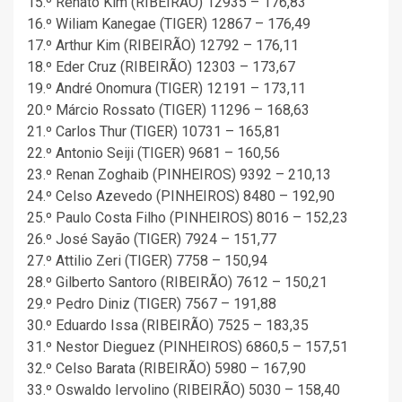
15.º Renato Kim (RIBEIRÃO) 12935 – 176,83
16.º Wiliam Kanegae (TIGER) 12867 – 176,49
17.º Arthur Kim (RIBEIRÃO) 12792 – 176,11
18.º Eder Cruz (RIBEIRÃO) 12303 – 173,67
19.º André Onomura (TIGER) 12191 – 173,11
20.º Márcio Rossato (TIGER) 11296 – 168,63
21.º Carlos Thur (TIGER) 10731 – 165,81
22.º Antonio Seiji (TIGER) 9681 – 160,56
23.º Renan Zoghaib (PINHEIROS) 9392 – 210,13
24.º Celso Azevedo (PINHEIROS) 8480 – 192,90
25.º Paulo Costa Filho (PINHEIROS) 8016 – 152,23
26.º José Sayão (TIGER) 7924 – 151,77
27.º Attilio Zeri (TIGER) 7758 – 150,94
28.º Gilberto Santoro (RIBEIRÃO) 7612 – 150,21
29.º Pedro Diniz (TIGER) 7567 – 191,88
30.º Eduardo Issa (RIBEIRÃO) 7525 – 183,35
31.º Nestor Dieguez (PINHEIROS) 6860,5 – 157,51
32.º Celso Barata (RIBEIRÃO) 5980 – 167,90
33.º Oswaldo Iervolino (RIBEIRÃO) 5030 – 158,40