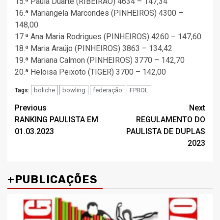
15.ª Paula Duarte (RIBEIRÃO) 4634 – 147,34
16.ª Mariangela Marcondes (PINHEIROS) 4300 –
148,00
17.ª Ana Maria Rodrigues (PINHEIROS) 4260 – 147,60
18.ª Maria Araújo (PINHEIROS) 3863 – 134,42
19.ª Mariana Calmon (PINHEIROS) 3770 – 142,70
20.ª Heloisa Peixoto (TIGER) 3700 – 142,00
boliche
bowling
federação
FPBOL
Tags:
Post
Previous
Next
RANKING PAULISTA EM
REGULAMENTO DO
navigation
01.03.2023
PAULISTA DE DUPLAS
2023
+PUBLICAÇÕES