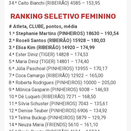
34.º Caito Bianchi (RIBEIRÃO) 4585 – 153,95
RANKING SELETIVO FEMININO
# Atleta, CLUBE, pontos, média
1.ª Stephanie Martins (PINHEIROS) 18630 – 193,54
2.ª Roseli Santos (RIBEIRÃO) 15928 – 180,03
3.ª Elisa Kim (RIBEIRÃO) 14920 – 174,99
4.ª Ester Diniz (TIGER) 14828 – 174,53
5.ª Maria Diniz (TIGER) 14801 – 174,40
6.ª Júlia Paschoal (PINHEIROS) 13955 – 170,17
7.ª Coca Camargo (RIBEIRÃO) 12922 – 165,00
8.ª Roberta Rodrigues (PINHEIROS) 10000 – 205,00
9.ª Mônica Gasparin (PINHEIROS) 9308 – 146,93
10.ª Dê Luqueti (RIBEIRÃO) 7271 – 168,50
11.ª Silvia Schuster (PINHEIROS) 7043 – 135,61
12.ª Denise Teuber (PINHEIROS) 6906 – 134,92
13.ª Telma Buckup (PINHEIROS) 5879 – 129,79
14.ª Neuza Maria (FRIENDS) 5610 – 161,10