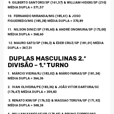
9. GILBERTO SANTORO/SP (161,57) & WILLIAM HIDEKI/SP (210)
MÉDIA DUPLA = 371,57
10.
FERNANDO MIRANDA/MG (185,61) & JOSO
FIGUEIREDO/MG (185,28) MÉDIA DUPLA = 370,89
11.
NILSON DINIZ/SP (195,60) & ANDRÉ ONOMURA/SP (173,00)
MÉDIA DUPLA = 368,60
12. MAURO SATO/SP (186,3) & ÉDER CRUZ/SP (181,01) MÉDIA
DUPLA = 367,31
DUPLAS MASCULINAS 2.ª
DIVISÃO – 1.º TURNO
1.
MÁRCIO VIEIRA/RJ (183,02) & MÁRIO FARIAS/SP (181,34)
MÉDIA DUPLA = 364,36
2.
IVAN OLIVEIRA/PE (183,36) & JOÃO VITOR DARTORA/SC
(176,47) MÉDIA DUPLA = 359,83
3. RENATO KIM/SP (176,32) & MASSAO TERUYA/SP (171,92)
MÉDIA DUPLA = 348,24
4.
WILLIAM KANEGAE/SP (179,65) & BRUNO TORRES/MG