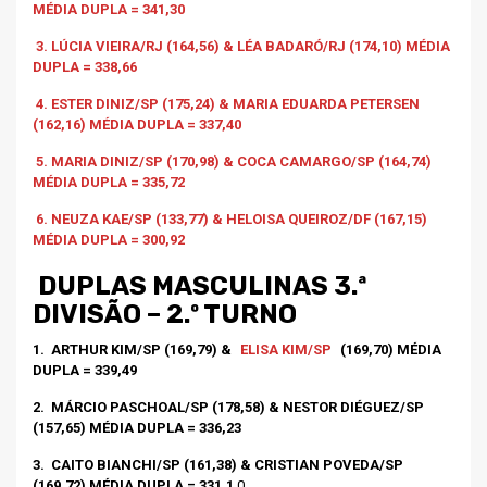
MÉDIA DUPLA = 341,30
3. LÚCIA VIEIRA/RJ (164,56) & LÉA BADARÓ/RJ (174,10) MÉDIA
DUPLA = 338,66
4. ESTER DINIZ/SP (175,24) & MARIA EDUARDA PETERSEN
(162,16) MÉDIA DUPLA = 337,40
5. MARIA DINIZ/SP (170,98) & COCA CAMARGO/SP (164,74)
MÉDIA DUPLA = 335,72
6. NEUZA KAE/SP (133,77) & HELOISA QUEIROZ/DF (167,15)
MÉDIA DUPLA = 300,92
DUPLAS MASCULINAS 3.ª
DIVISÃO – 2.º TURNO
1.
ARTHUR KIM/SP (169,79) &
ELISA KIM/SP
(169,70) MÉDIA
DUPLA = 339,49
2.
MÁRCIO PASCHOAL/SP (178,58) & NESTOR DIÉGUEZ/SP
(157,65) MÉDIA DUPLA = 336,23
3.
CAITO BIANCHI/SP (161,38) & CRISTIAN POVEDA/SP
(169,72) MÉDIA DUPLA = 331,1
0