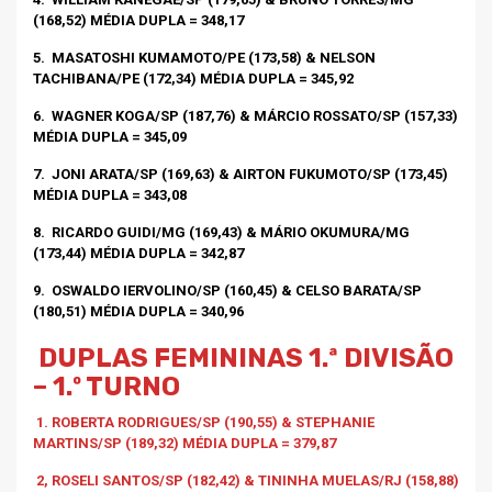
(168,52) MÉDIA DUPLA = 348,17
5.
MASATOSHI KUMAMOTO/PE (173,58) & NELSON
TACHIBANA/PE (172,34) MÉDIA DUPLA = 345,92
6.
WAGNER KOGA/SP (187,76) & MÁRCIO ROSSATO/SP (157,33)
MÉDIA DUPLA = 345,09
7.
JONI ARATA/SP (169,63) & AIRTON FUKUMOTO/SP (173,45)
MÉDIA DUPLA = 343,08
8.
RICARDO GUIDI/MG (169,43) & MÁRIO OKUMURA/MG
(173,44) MÉDIA DUPLA = 342,87
9.
OSWALDO IERVOLINO/SP (160,45) & CELSO BARATA/SP
(180,51) MÉDIA DUPLA = 340,96
DUPLAS FEMININAS 1.ª DIVISÃO
– 1.º TURNO
1. ROBERTA RODRIGUES/SP (190,55) & STEPHANIE
MARTINS/SP (189,32) MÉDIA DUPLA = 379,87
2, ROSELI SANTOS/SP (182,42) & TININHA MUELAS/RJ (158,88)