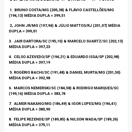
1.
BRUNO COSTA/MG (205,38) & FLÁVIO CASTELLÕES/MG
(194,13) MÉDIA DUPLA = 399,51
2, JOHN JR/MG (197,94) & JÚLIO MATTOS/RJ (201,07) MÉDIA
DUPLA = 399,01
3.
JAIR DARTORA/SC (195,10) & MARCELO SUARTZ/SC (202,13)
MÉDIA DUPLA = 397,23
4.
CELSO AZEVEDO/SP (194,21) & EDUARDO ISSA/SP (202,98)
MÉDIA DUPLA = 397,19
5. ROGÉRIO BACHI/SC (191,48) & DANIEL MURTA/MG (201,50)
MÉDIA DUPLA = 392,98
6.
MARCOS NEMERSKI/SC (184,58) & RODRIGO MARQUES/SC
(199,16) MÉDIA DUPLA = 383,74
7.
ALMER NAKANO/MG (186,49) & IGOR LOPES/MG (194,41)
MÉDIA DUPLA = 380,90
8.
FELIPE REZENDE/SP (189,85) & NILSON WADA/SP (189,26)
MÉDIA DUPLA = 379,11