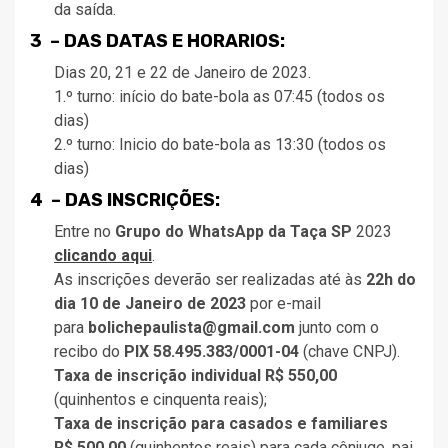
da saída.
3 – DAS DATAS E HORARIOS:
Dias 20, 21 e 22 de Janeiro de 2023.
1.º turno: início do bate-bola as 07:45 (todos os
dias)
2.º turno: Inicio do bate-bola as 13:30 (todos os
dias)
4 – DAS INSCRIÇÕES:
Entre no
Grupo do WhatsApp da Taça SP
2023
clicando aqui
.
As inscrições deverão ser realizadas até às
22h do
dia 10 de Janeiro de 2023
por e-mail
para
bolichepaulista@gmail.com
junto com o
recibo do
PIX 58.495.383/0001-04
(chave CNPJ).
Taxa de inscrição individual R$ 550,00
(quinhentos e cinquenta reais);
Taxa de inscrição para casados e familiares
R$ 500,00
(quinhentos reais) para cada cônjuge, pai,