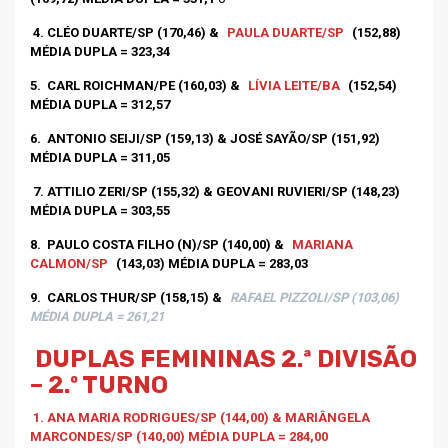
4. CLÉO DUARTE/SP (170,46) &
PAULA DUARTE/SP
(152,88)
MÉDIA DUPLA = 323,34
5.
CARL ROICHMAN/PE (160,03) &
LÍVIA LEITE/BA
(152,54)
MÉDIA DUPLA = 312,57
6.
ANTONIO SEIJI/SP (159,13) & JOSÉ SAYÃO/SP (151,92)
MÉDIA DUPLA = 311,05
7. ATTILIO ZERI/SP (155,32) & GEOVANI RUVIERI/SP (148,23)
MÉDIA DUPLA = 303,55
8.
PAULO COSTA FILHO (N)/SP (140,00) &
MARIANA
CALMON/SP
(143,03) MÉDIA DUPLA = 283,03
9.
CARLOS THUR/SP (158,15) &
RAFAEL PIZZOLI/SP (103,06)
MÉDIA DUPLA = 261,21
DUPLAS FEMININAS 2.ª DIVISÃO
– 2.º TURNO
1. ANA MARIA RODRIGUES/SP (144,00) & MARIÂNGELA
MARCONDES/SP (140,00) MÉDIA DUPLA = 284,00