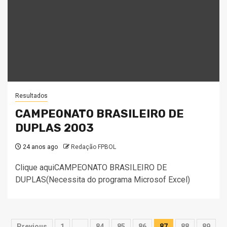
Resultados
CAMPEONATO BRASILEIRO DE
DUPLAS 2003
24 anos ago
Redação FPBOL
Clique aquiCAMPEONATO BRASILEIRO DE
DUPLAS(Necessita do programa Microsof Excel)
Paginação
Previous
1
…
84
85
86
87
88
89