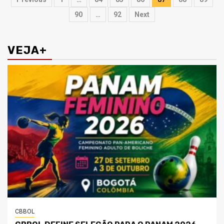
de
90
…
92
Next
posts
VEJA+
CBBOL