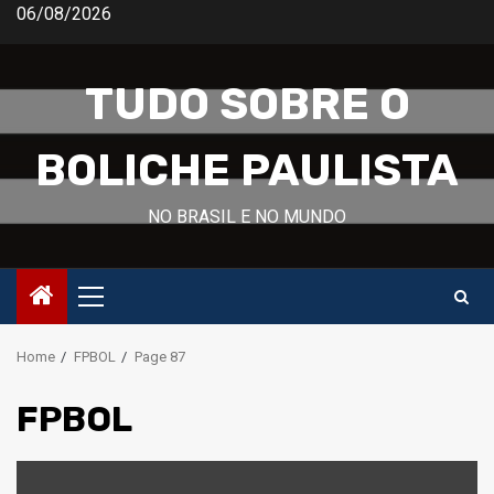
Skip
06/08/2026
to
content
TUDO SOBRE O
BOLICHE PAULISTA
NO BRASIL E NO MUNDO
Primary
Menu
Home
FPBOL
Page 87
FPBOL