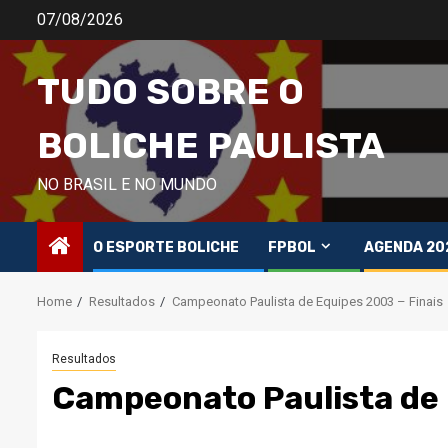
Skip
07/08/2026
to
content
TUDO SOBRE O
BOLICHE PAULISTA
NO BRASIL E NO MUNDO
O ESPORTE BOLICHE
FPBOL
AGENDA 20
Home
Resultados
Campeonato Paulista de Equipes 2003 – Finais
Resultados
Campeonato Paulista de 