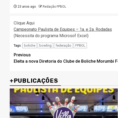
23 anos ago
Redação FPBOL
Clique Aqui
Campeonato Paulista de Equipes – 1a. e 2a. Rodadas
(Necessita do programa Microsof Excel)
boliche
bowling
federação
FPBOL
Tags:
Post
Previous
Eleita a nova Diretoria do Clube de Boliche Morumbi
navigation
+PUBLICAÇÕES