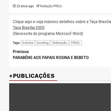
23 anos ago
Redação FPBOL
Clique aqui e veja maiores detalhes sobre a Taça Brasíli
Taça Brasília 2003
(Necessita do programa Microsof Word)
boliche
bowling
federação
FPBOL
Tags:
Post
Previous
PARABÉNS AOS PAPAIS ROSINA E BEBETO
navigation
+PUBLICAÇÕES