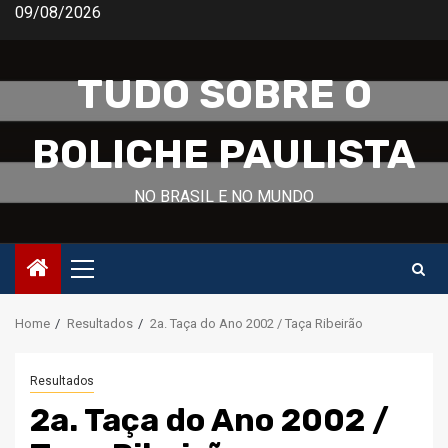
Skip
09/08/2026
to
content
TUDO SOBRE O
BOLICHE PAULISTA
NO BRASIL E NO MUNDO
Primary
Menu
Home
Resultados
2a. Taça do Ano 2002 / Taça Ribeirão
Resultados
2a. Taça do Ano 2002 /