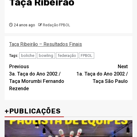
Taça Ribeirão
24 anos ago
Redação FPBOL
Taça Ribeirão – Resultados Finais
boliche
bowling
federação
FPBOL
Tags:
Post
Previous
Next
3a. Taça do Ano 2002 /
1a. Taça do Ano 2002 /
navigation
Taça Morumbi Fernando
Taça São Paulo
Rezende
+PUBLICAÇÕES