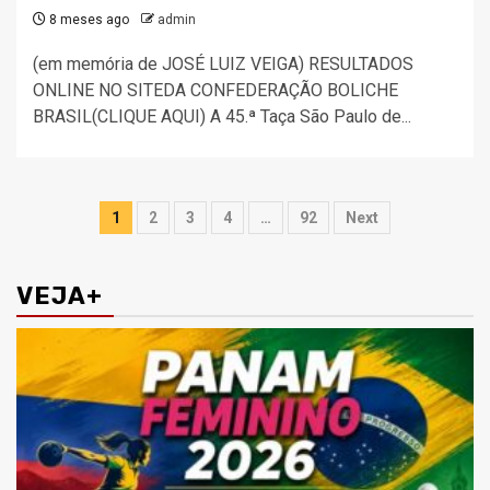
8 meses ago
admin
(em memória de JOSÉ LUIZ VEIGA) RESULTADOS
ONLINE NO SITEDA CONFEDERAÇÃO BOLICHE
BRASIL(CLIQUE AQUI) A 45.ª Taça São Paulo de...
Paginação
1
2
3
4
…
92
Next
de
posts
VEJA+