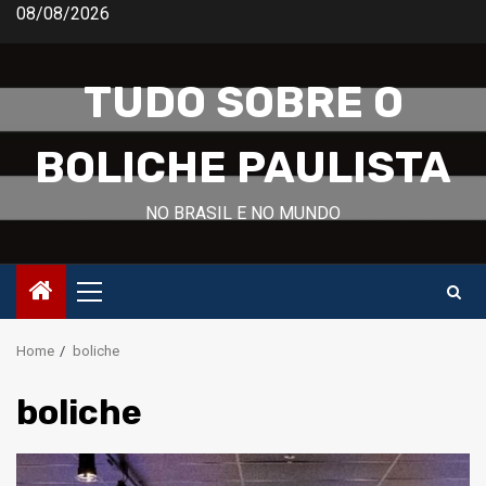
Skip
08/08/2026
to
content
TUDO SOBRE O
BOLICHE PAULISTA
NO BRASIL E NO MUNDO
Primary
Menu
Home
boliche
boliche