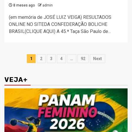
8 meses ago
admin
(em memória de JOSÉ LUIZ VEIGA) RESULTADOS
ONLINE NO SITEDA CONFEDERAÇÃO BOLICHE
BRASIL(CLIQUE AQUI) A 45.ª Taça São Paulo de...
Paginação
1
2
3
4
…
92
Next
de
posts
VEJA+