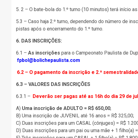
5. 2 – O bate-bola do 1.º turno (10 minutos) terá início a
5.3 – Caso haja 2.º turno, dependendo do número de insc
pistas após o encerramento do 1.º turno.
6. DAS
INSCRIÇÕES:
6.1 –
As inscrições
para o Campeonato Paulista de Dup
fpbol@bolichepaulista.com
6.2 – O pagamento da inscrição e 2.ª semestralida
6.3 – VALORES DAS INSCRIÇÕES
6.3.1 –
Deverão ser pagas até as 16h do dia 29 de ju
A)
Uma inscrição de ADULTO = R$ 650,00
;
B) Uma inscrição de JUVENIL até 16 anos = R$ 325,00;
C) Duas inscrições para um CASAL (cônjuges) = R$ 1.200
D) Duas inscrições para um pai ou uma mãe + 1 filho(a) =
E) Três inscrições para um CASAL + 1 filho(a) = R$ 1.800