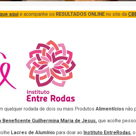
ique aqui
e acompanhe os
RESULTADOS ONLINE
no site da
CB
em qualquer rodada de dois ou mais Produtos
Alimentícios
não p
 Beneficente Guilhermina Maria de Jesus
,
que acolhe pessoa
colhe
Lacres de Alumínio
para doar ao
Instituto EntreRodas
, 