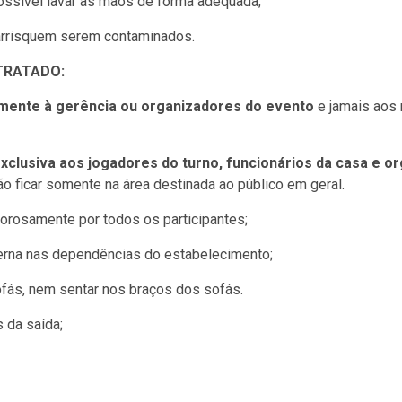
possível lavar as mãos de forma adequada;
 arrisquem serem contaminados.
TRATADO:
mente à gerência ou organizadores do evento
e jamais aos 
xclusiva aos jogadores do turno, funcionários da casa e o
ão ficar somente na área destinada ao público em geral.
orosamente por todos os participantes;
erna nas dependências do estabelecimento;
fás, nem sentar nos braços dos sofás.
 da saída;