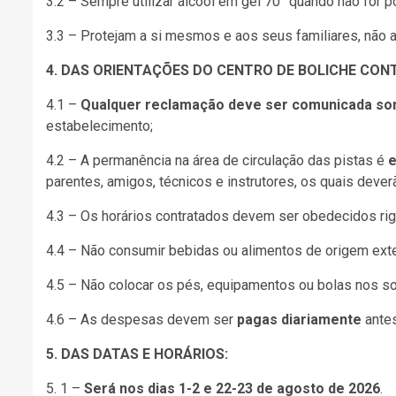
3.2 – Sempre utilizar álcool em gel 70° quando não for 
3.3 – Protejam a si mesmos e aos seus familiares, não
4. DAS ORIENTAÇÕES DO CENTRO DE BOLICHE CON
4.1 –
Qualquer reclamação deve ser comunicada so
estabelecimento;
4.2 – A permanência na área de circulação das pistas é
e
parentes, amigos, técnicos e instrutores, os quais dever
4.3 – Os horários contratados devem ser obedecidos rig
4.4 – Não consumir bebidas ou alimentos de origem ext
4.5 – Não colocar os pés, equipamentos ou bolas nos so
4.6 – As despesas devem ser
pagas diariamente
antes
5. DAS DATAS E HORÁRIOS:
5. 1 –
Será nos dias 1-2 e 22-23 de agosto de 2026
.