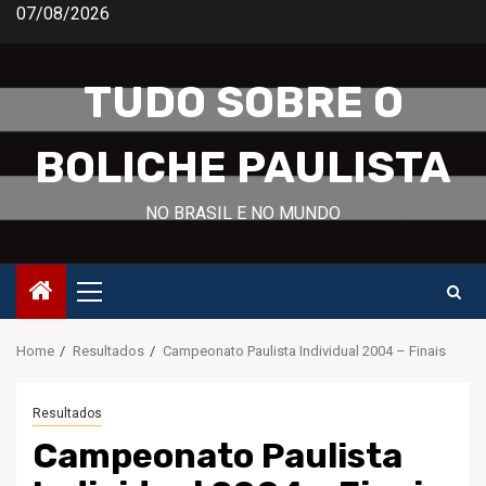
Skip
07/08/2026
to
content
TUDO SOBRE O
BOLICHE PAULISTA
NO BRASIL E NO MUNDO
Primary
Menu
Home
Resultados
Campeonato Paulista Individual 2004 – Finais
Resultados
Campeonato Paulista