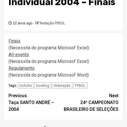
Individual 2004 – Finais
22 anos ago
Redação FPBOL
Finais
(Necessita do programa Microsof Excel)
All-events
(Necessita do programa Microsof Excel)
Regulamento
(Necessita do programa Microsof Word)
boliche
bowling
federação
FPBOL
Tags:
Post
Previous
Next
Taça SANTO ANDRÉ –
24º CAMPEONATO
navigation
2004
BRASILEIRO DE SELEÇÕES