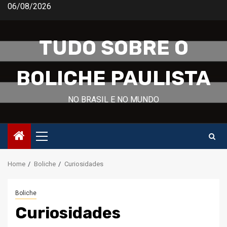
Skip
06/08/2026
to
content
TUDO SOBRE O
BOLICHE PAULISTA
NO BRASIL E NO MUNDO
Primary
Menu
Home
Boliche
Curiosidades
Boliche
Curiosidades