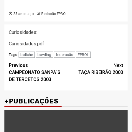
23 anos ago
Redação FPBOL
Curiosidades:
Curiosidades.pdf
boliche
bowling
federação
FPBOL
Tags:
Post
Previous
Next
CAMPEONATO SANPA´S
TAÇA RIBEIRÃO 2003
navigation
DE TERCETOS 2003
+PUBLICAÇÕES