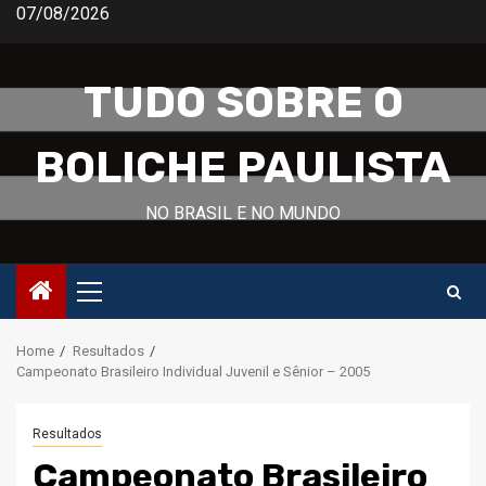
Skip
07/08/2026
to
content
TUDO SOBRE O
BOLICHE PAULISTA
NO BRASIL E NO MUNDO
Primary
Menu
Home
Resultados
Campeonato Brasileiro Individual Juvenil e Sênior – 2005
Resultados
Campeonato Brasileiro