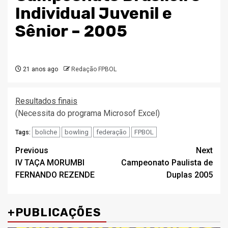
Individual Juvenil e
Sênior – 2005
21 anos ago
Redação FPBOL
Resultados finais
(Necessita do programa Microsof Excel)
boliche
bowling
federação
FPBOL
Tags:
Post
Previous
Next
IV TAÇA MORUMBI
Campeonato Paulista de
navigation
FERNANDO REZENDE
Duplas 2005
+PUBLICAÇÕES