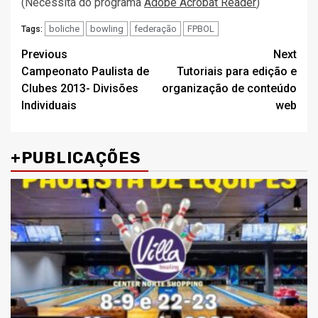
(Necessita do programa
Adobe Acrobat Reader
)
boliche
bowling
federação
FPBOL
Tags:
Post
Previous
Next
Campeonato Paulista de
Tutoriais para edição e
navigation
Clubes 2013- Divisões
organização de conteúdo
Individuais
web
+PUBLICAÇÕES