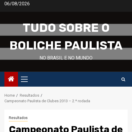
Skip
06/08/2026
to
content
TUDO SOBRE O
BOLICHE PAULISTA
NO BRASIL E NO MUNDO
Primary
Menu
Home
Resultados
Campeonato Paulista de Clubes 2013 – 2.ª rodada
Resultados
Campeonato Paulista de