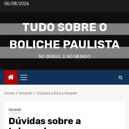
Skip
06/08/2026
to
content
TUDO SOBRE O
BOLICHE PAULISTA
NO BRASIL E NO MUNDO
Primary
Menu
Home
Intranet
Dúvidas sobre a Intranet
Intranet
Dúvidas sobre a