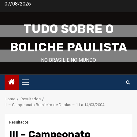
Skip
07/08/2026
to
content
TUDO SOBRE O
BOLICHE PAULISTA
NO BRASIL E NO MUNDO
Primary
Menu
Home
Resultados
III – Campeonato Brasileiro de Duplas – 11 a 14/03/2004
Resultados
III – Campeonato