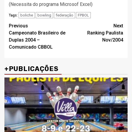
(Necessita do programa Microsof Excel)
boliche
bowling
federação
FPBOL
Tags:
Post
Previous
Next
Campeonato Brasileiro de
Ranking Paulista
navigation
Duplas 2004 –
Nov/2004
Comunicado CBBOL
+PUBLICAÇÕES