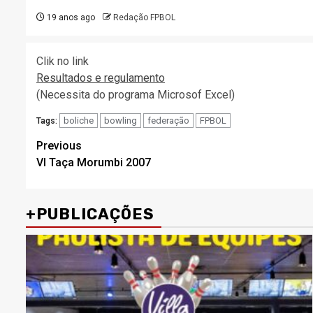
19 anos ago
Redação FPBOL
Clik no link
Resultados e regulamento
(Necessita do programa Microsof Excel)
boliche
bowling
federação
FPBOL
Tags:
Post
Previous
VI Taça Morumbi 2007
navigation
+PUBLICAÇÕES