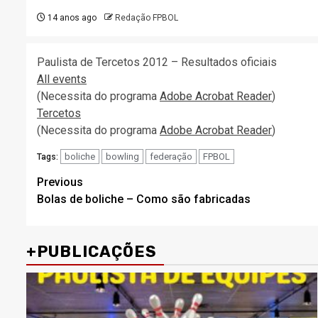
14 anos ago
Redação FPBOL
Paulista de Tercetos 2012 – Resultados oficiais
All events
(Necessita do programa
Adobe Acrobat Reader
)
Tercetos
(Necessita do programa
Adobe Acrobat Reader
)
boliche
bowling
federação
FPBOL
Tags:
Post
Previous
Bolas de boliche – Como são fabricadas
navigation
+PUBLICAÇÕES