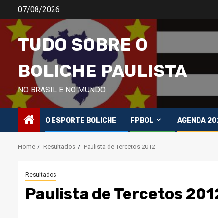
Skip
07/08/2026
to
content
TUDO SOBRE O
BOLICHE PAULISTA
NO BRASIL E NO MUNDO
O ESPORTE BOLICHE
FPBOL
AGENDA 20
Home
Resultados
Paulista de Tercetos 2012
Resultados
Paulista de Tercetos 201