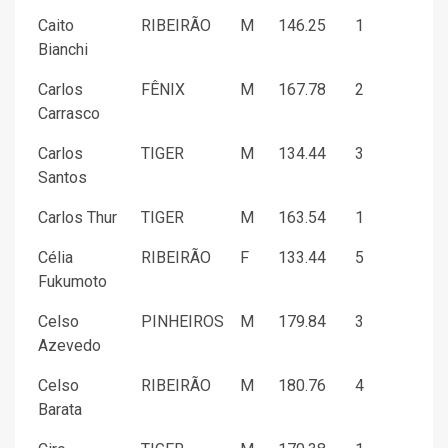
Caito
RIBEIRÃO
M
146.25
1
Bianchi
Carlos
FÊNIX
M
167.78
2
Carrasco
Carlos
TIGER
M
134.44
3
Santos
Carlos Thur
TIGER
M
163.54
1
Célia
RIBEIRÃO
F
133.44
5
Fukumoto
Celso
PINHEIROS
M
179.84
3
Azevedo
Celso
RIBEIRÃO
M
180.76
4
Barata