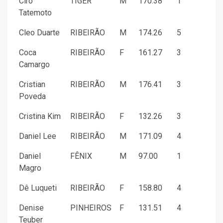
Ciro
TIGER
M
170.38
1
Tatemoto
Cleo Duarte
RIBEIRÃO
M
174.26
5
Coca
RIBEIRÃO
F
161.27
3
Camargo
Cristian
RIBEIRÃO
M
176.41
3
Poveda
Cristina Kim
RIBEIRÃO
F
132.26
3
Daniel Lee
RIBEIRÃO
M
171.09
4
Daniel
FÊNIX
M
97.00
1
Magro
Dê Luqueti
RIBEIRÃO
F
158.80
4
Denise
PINHEIROS
F
131.51
4
Teuber