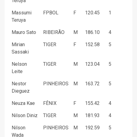
Teruya
Massumi
FPBOL
F
120.45
1
Teruya
Mauro Sato
RIBEIRÃO
M
186.10
4
Mirian
TIGER
F
152.58
5
Sassaki
Nelson
TIGER
M
123.04
5
Leite
Nestor
PINHEIROS
M
163.72
5
Dieguez
Neuza Kae
FÊNIX
F
155.42
4
Nilson Diniz
TIGER
M
181.93
4
Nilson
PINHEIROS
M
192.59
5
Wada