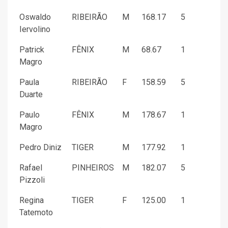
Oswaldo
RIBEIRÃO
M
168.17
5
Iervolino
Patrick
FÊNIX
M
68.67
1
Magro
Paula
RIBEIRÃO
F
158.59
5
Duarte
Paulo
FÊNIX
M
178.67
1
Magro
Pedro Diniz
TIGER
M
177.92
1
Rafael
PINHEIROS
M
182.07
5
Pizzoli
Regina
TIGER
F
125.00
1
Tatemoto