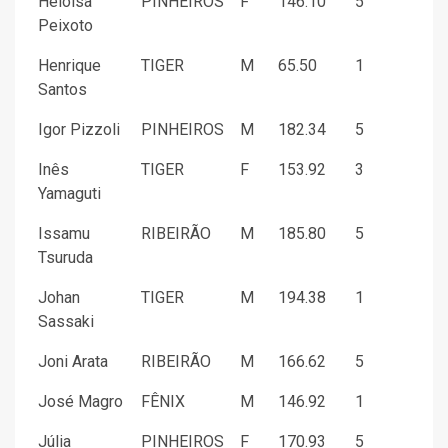
Heloisa
PINHEIROS
F
146.10
5
Peixoto
Henrique
TIGER
M
65.50
1
Santos
Igor Pizzoli
PINHEIROS
M
182.34
5
Inês
TIGER
F
153.92
3
Yamaguti
Issamu
RIBEIRÃO
M
185.80
5
Tsuruda
Johan
TIGER
M
194.38
1
Sassaki
Joni Arata
RIBEIRÃO
M
166.62
5
José Magro
FÊNIX
M
146.92
1
Júlia
PINHEIROS
F
170.93
5