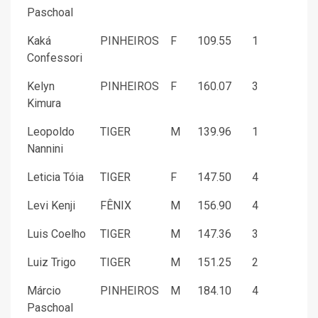
Paschoal
Kaká
PINHEIROS
F
109.55
1
Confessori
Kelyn
PINHEIROS
F
160.07
3
Kimura
Leopoldo
TIGER
M
139.96
1
Nannini
Leticia Tóia
TIGER
F
147.50
4
Levi Kenji
FÊNIX
M
156.90
4
Luis Coelho
TIGER
M
147.36
3
Luiz Trigo
TIGER
M
151.25
2
Márcio
PINHEIROS
M
184.10
4
Paschoal