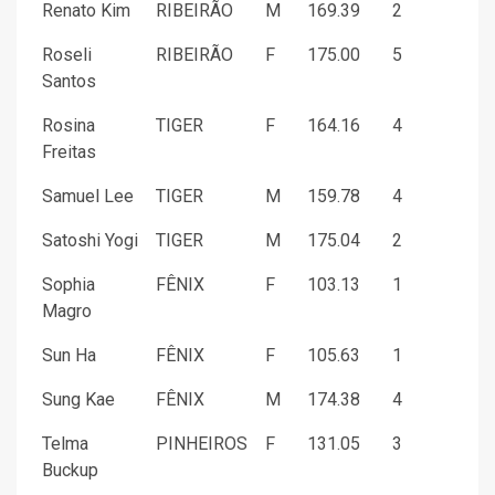
Renato Kim
RIBEIRÃO
M
169.39
2
Roseli
RIBEIRÃO
F
175.00
5
Santos
Rosina
TIGER
F
164.16
4
Freitas
Samuel Lee
TIGER
M
159.78
4
Satoshi Yogi
TIGER
M
175.04
2
Sophia
FÊNIX
F
103.13
1
Magro
Sun Ha
FÊNIX
F
105.63
1
Sung Kae
FÊNIX
M
174.38
4
Telma
PINHEIROS
F
131.05
3
Buckup