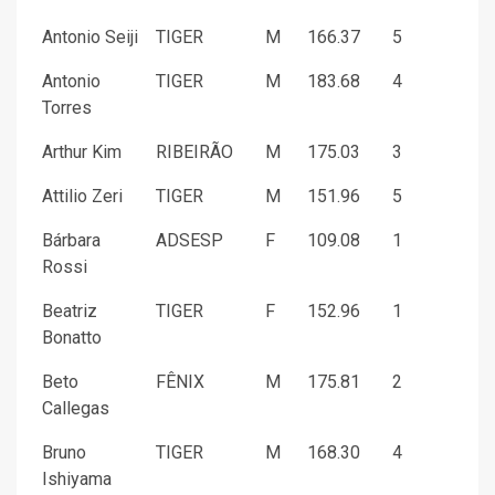
Antonio Seiji
TIGER
M
166.37
5
Antonio
TIGER
M
183.68
4
Torres
Arthur Kim
RIBEIRÃO
M
175.03
3
Attilio Zeri
TIGER
M
151.96
5
Bárbara
ADSESP
F
109.08
1
Rossi
Beatriz
TIGER
F
152.96
1
Bonatto
Beto
FÊNIX
M
175.81
2
Callegas
Bruno
TIGER
M
168.30
4
Ishiyama