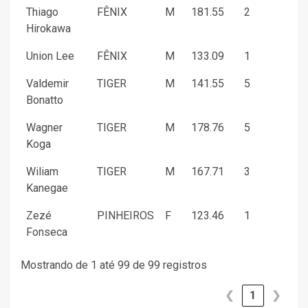
Thiago
FÊNIX
M
181.55
2
Hirokawa
Union Lee
FÊNIX
M
133.09
1
Valdemir
TIGER
M
141.55
5
Bonatto
Wagner
TIGER
M
178.76
5
Koga
Wiliam
TIGER
M
167.71
3
Kanegae
Zezé
PINHEIROS
F
123.46
1
Fonseca
Mostrando de 1 até 99 de 99 registros
❮
1
❯