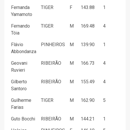
Fernanda
TIGER
F
143.88
1
Yamamoto
Fernando
TIGER
M
169.48
4
Tóia
Flávio
PINHEIROS
M
139.90
1
Abbondanza
Geovani
RIBEIRÃO
M
166.73
4
Ruvieri
Gilberto
RIBEIRÃO
M
155.49
4
Santoro
Guilherme
TIGER
M
162.90
5
Farias
Guto Bocchi
RIBEIRÃO
M
144.21
1