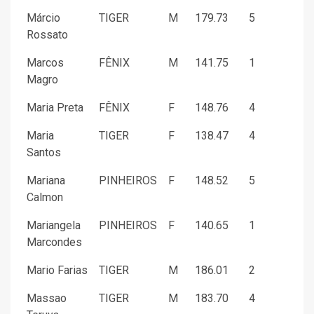
Márcio
TIGER
M
179.73
5
Rossato
Marcos
FÊNIX
M
141.75
1
Magro
Maria Preta
FÊNIX
F
148.76
4
Maria
TIGER
F
138.47
4
Santos
Mariana
PINHEIROS
F
148.52
5
Calmon
Mariangela
PINHEIROS
F
140.65
1
Marcondes
Mario Farias
TIGER
M
186.01
2
Massao
TIGER
M
183.70
4