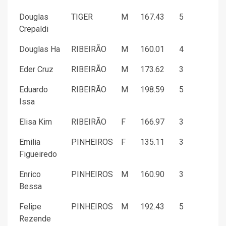
Douglas
TIGER
M
167.43
5
Crepaldi
Douglas Ha
RIBEIRÃO
M
160.01
4
Eder Cruz
RIBEIRÃO
M
173.62
3
Eduardo
RIBEIRÃO
M
198.59
5
Issa
Elisa Kim
RIBEIRÃO
F
166.97
3
Emilia
PINHEIROS
F
135.11
3
Figueiredo
Enrico
PINHEIROS
M
160.90
3
Bessa
Felipe
PINHEIROS
M
192.43
5
Rezende