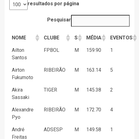
resultados por página
Pesquisar
NOME
CLUBE
S
MÉDIA
EVENTOS
Ailton
FPBOL
M
159.90
1
Santos
Airton
RIBEIRÃO
M
163.14
5
Fukumoto
Akira
TIGER
M
145.38
2
Sassaki
Alexandre
RIBEIRÃO
M
172.70
4
Pyo
André
ADSESP
M
149.58
1
Freitas