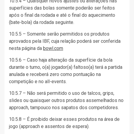
10.5.4 – Quaisquer novos ajustes ou alterações nas
superfícies das bolas somente poderão ser feitos
após o final da rodada e até o final do aquecimento
(bate-bola) da rodada seguinte.
10.5.5 – Somente serão permitidos os produtos
aprovados pela IBF, cuja relação poderá ser conferida
nesta página da
bowl.com
10.5.6 – Caso haja alteração da superfície da bola
durante o turno, o(a) jogador(a) faltoso(a) terá a partida
anulada e receberá zero como pontuação na
competição e no all-events.
10.5.7 – Não será permitido o uso de talcos, grips,
slides ou quaisquer outros produtos assemelhados no
approach, tampouco nos sapatos dos competidores.
10.5.8 – É proibido deixar esses produtos na área de
jogo (approach e assentos de espera).