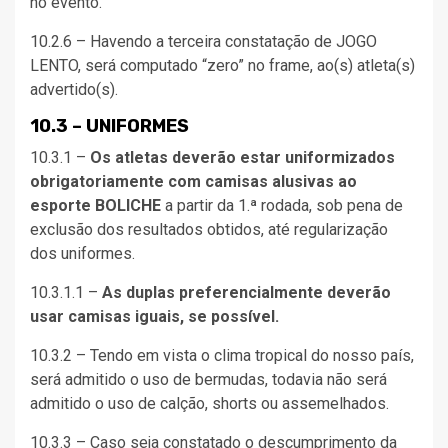
no evento.
10.2.6 – Havendo a terceira constatação de JOGO
LENTO, será computado “zero” no frame, ao(s) atleta(s)
advertido(s).
10.3 – UNIFORMES
10.3.1 –
Os atletas deverão estar uniformizados
obrigatoriamente com camisas alusivas ao
esporte BOLICHE
a partir da 1.ª rodada, sob pena de
exclusão dos resultados obtidos, até regularização
dos uniformes.
10.3.1.1 –
As duplas preferencialmente deverão
usar camisas iguais, se possível.
10.3.2 – Tendo em vista o clima tropical do nosso país,
será admitido o uso de bermudas, todavia não será
admitido o uso de calção, shorts ou assemelhados.
10.3.3 – Caso seja constatado o descumprimento da