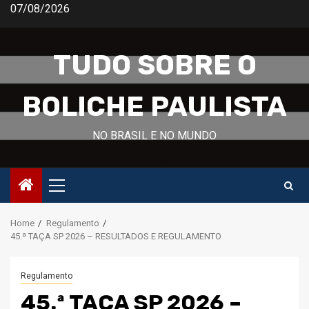
Skip
07/08/2026
to
content
TUDO SOBRE O
BOLICHE PAULISTA
NO BRASIL E NO MUNDO
Primary
Menu
Home
Regulamento
45.ª TAÇA SP 2026 – RESULTADOS E REGULAMENTO
Regulamento
45.ª TAÇA SP 2026 –