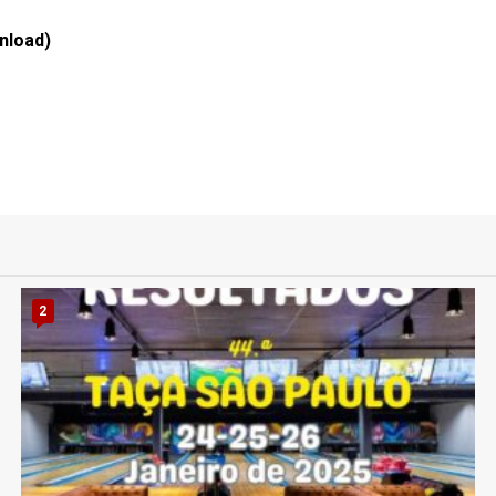
wnload)
2