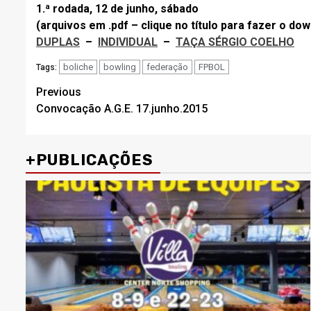
1.ª rodada, 12 de junho, sábado
(arquivos em .pdf – clique no título para fazer o do
DUPLAS
–
INDIVIDUAL
–
TAÇA SÉRGIO COELHO
boliche
bowling
federação
FPBOL
Tags:
Post
Previous
Convocação A.G.E. 17.junho.2015
navigation
+PUBLICAÇÕES