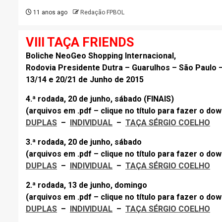
11 anos ago
Redação FPBOL
VIII TAÇA FRIENDS
Boliche NeoGeo Shopping Internacional,
Rodovia Presidente Dutra – Guarulhos – São Paulo 
13/14 e 20/21 de Junho de 2015
4.ª rodada, 20 de junho, sábado (FINAIS)
(arquivos em .pdf – clique no título para fazer o do
DUPLAS
–
INDIVIDUAL
–
TAÇA SÉRGIO COELHO
3.ª rodada, 20 de junho, sábado
(arquivos em .pdf – clique no título para fazer o do
DUPLAS
–
INDIVIDUAL
–
TAÇA SÉRGIO COELHO
2.ª rodada, 13 de junho, domingo
(arquivos em .pdf – clique no título para fazer o do
DUPLAS
–
INDIVIDUAL
–
TAÇA SÉRGIO COELHO