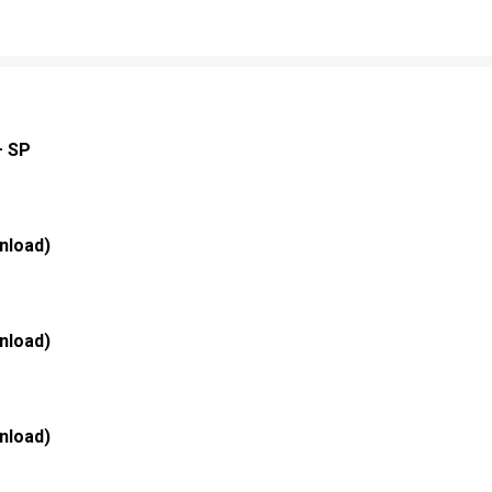
– SP
wnload)
wnload)
wnload)