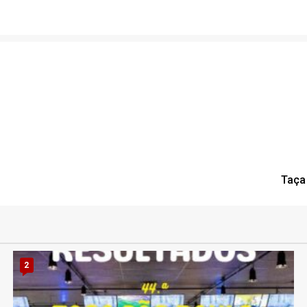
Taça
2