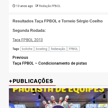
13 anos ago
Redação FPBOL
Resultados Taça FPBOL e Torneio Sérgio Coelho
Segunda Rodada:
Taça FPBOL 2013
boliche
bowling
federação
FPBOL
Tags:
Post
Previous
Taça FPBOL – Condicionamento de pistas
navigation
+PUBLICAÇÕES