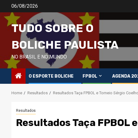
Skip
06/08/2026
to
content
TUDO SOBRE O
BOLICHE PAULISTA
NO BRASIL E NO MUNDO
O ESPORTE BOLICHE
FPBOL
AGENDA 20
Home
Resultados
Resultados Taça FPBOL e Torneio Sérgio Coelh
Resultados
Resultados Taça FPBOL e