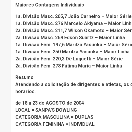
Maiores Contagens Individuais
1a. Divisão Masc. 205,7 João Carneiro – Maior Série
1a. Divisão Masc. 276 Marcelo Akiyama – Maior Linh
2a. Divisão Masc. 211,7 Wilson Okamoto – Maior Sér
2a. Divisão Masc. 269 Edson Suartz – Maior Linha
1a. Divisão Fem. 197,6 Marilza Yasuoka – Maior Séri
1a. Divisão Fem. 250 Marilza Yasuoka – Maior Linha
2a. Divisão Fem. 220,3 Dê Luquetti – Maior Série
2a. Divisão Fem. 278 Fátima Maria – Maior Linha
Resumo
Atendendo a solicitação de dirigentes e atletas, o
horarios.
de 18 a 23 de AGOSTO de 2004
LOCAL = SANPA’S BOWLING
CATEGORIA MASCULINA = DUPLAS
CATEGORIA FEMININA = INDIVIDUAL