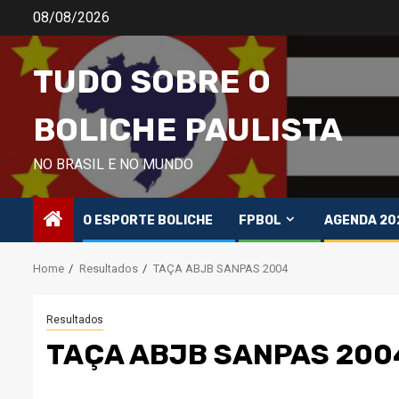
Skip
08/08/2026
to
content
TUDO SOBRE O
BOLICHE PAULISTA
NO BRASIL E NO MUNDO
O ESPORTE BOLICHE
FPBOL
AGENDA 20
Home
Resultados
TAÇA ABJB SANPAS 2004
Resultados
TAÇA ABJB SANPAS 200