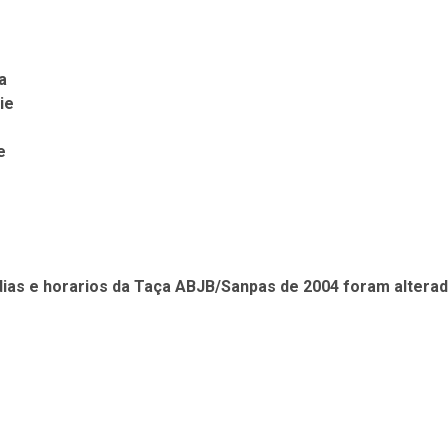
a
ie
e
s dias e horarios da Taça ABJB/Sanpas de 2004 foram altera