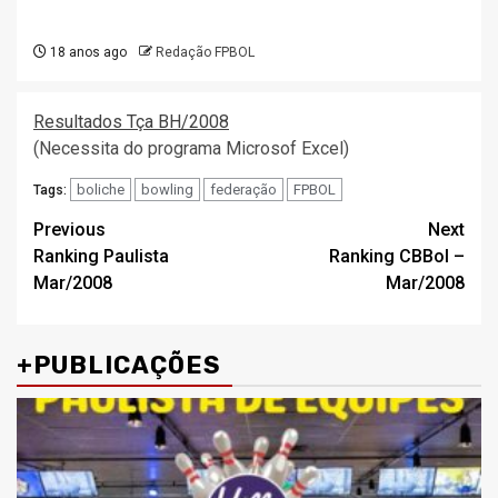
18 anos ago
Redação FPBOL
Resultados Tça BH/2008
(Necessita do programa Microsof Excel)
boliche
bowling
federação
FPBOL
Tags:
Post
Previous
Next
Ranking Paulista
Ranking CBBol –
navigation
Mar/2008
Mar/2008
+PUBLICAÇÕES