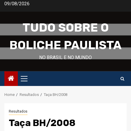
Skip
09/08/2026
to
content
TUDO SOBRE O
BOLICHE PAULISTA
NO BRASIL E NO MUNDO
Primary
Menu
Home
Resultados
Taça BH/2008
Resultados
Taça BH/2008