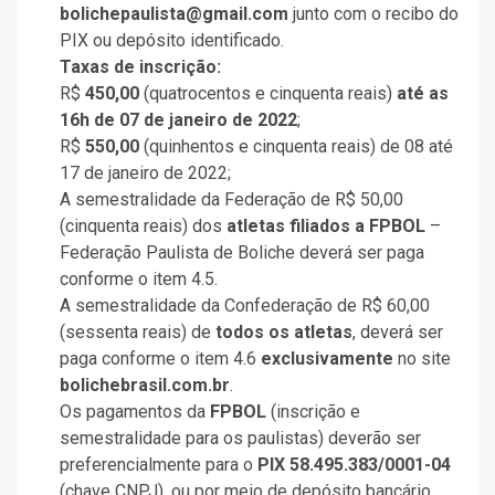
bolichepaulista@gmail.com
junto com o recibo do
PIX ou depósito identificado.
Taxas de inscrição:
R$
450,00
(quatrocentos e cinquenta reais)
até as
16h de 07 de janeiro de 2022
;
R$
550,00
(quinhentos e cinquenta reais) de 08 até
17 de janeiro de 2022;
A semestralidade da Federação de R$ 50,00
(cinquenta reais) dos
atletas filiados a FPBOL
–
Federação Paulista de Boliche deverá ser paga
conforme o item 4.5.
A semestralidade da Confederação de R$ 60,00
(sessenta reais) de
todos os atletas
, deverá ser
paga conforme o item 4.6
exclusivamente
no site
bolichebrasil.com.br
.
Os pagamentos da
FPBOL
(inscrição e
semestralidade para os paulistas) deverão ser
preferencialmente para o
PIX 58.495.383/0001-04
(chave CNPJ), ou por meio de depósito bancário