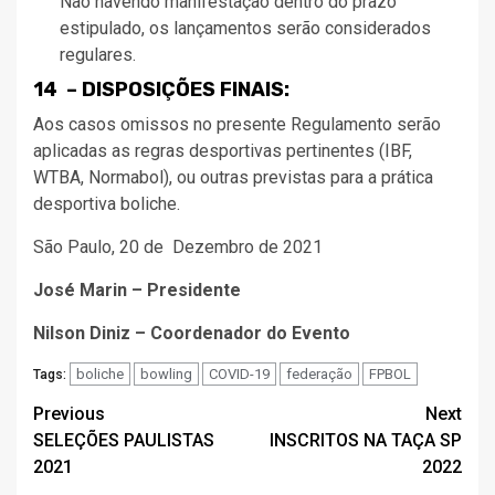
Não havendo manifestação dentro do prazo
estipulado, os lançamentos serão considerados
regulares.
14 – DISPOSIÇÕES FINAIS:
Aos casos omissos no presente Regulamento serão
aplicadas as regras desportivas pertinentes (IBF,
WTBA, Normabol), ou outras previstas para a prática
desportiva boliche.
São Paulo, 20 de Dezembro de 2021
José Marin – Presidente
Nilson Diniz – Coordenador do Evento
boliche
bowling
COVID-19
federação
FPBOL
Tags:
Post
Previous
Next
SELEÇÕES PAULISTAS
INSCRITOS NA TAÇA SP
navigation
2021
2022