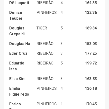
Dê Luqueti
RIBEIRÃO
4
164.35
Denise
PINHEIROS
4
132.36
Teuber
Douglas
TIGER
5
169.34
Crepaldi
Douglas Ha
RIBEIRÃO
3
153.03
Eder Cruz
RIBEIRÃO
3
177.25
Eduardo
RIBEIRÃO
5
199.72
Issa
Elisa Kim
RIBEIRÃO
3
163.83
Emilia
PINHEIROS
4
136.18
Figueiredo
Enrico
PINHEIROS
1
170.45