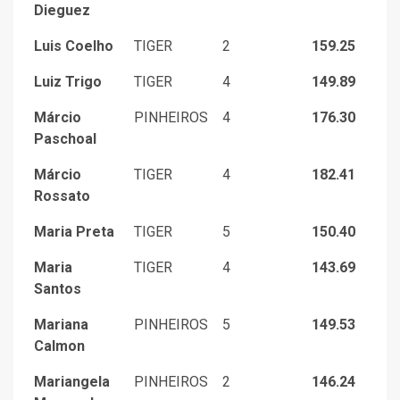
Dieguez
Luis Coelho
TIGER
2
159.25
Luiz Trigo
TIGER
4
149.89
Márcio
PINHEIROS
4
176.30
Paschoal
Márcio
TIGER
4
182.41
Rossato
Maria Preta
TIGER
5
150.40
Maria
TIGER
4
143.69
Santos
Mariana
PINHEIROS
5
149.53
Calmon
Mariangela
PINHEIROS
2
146.24