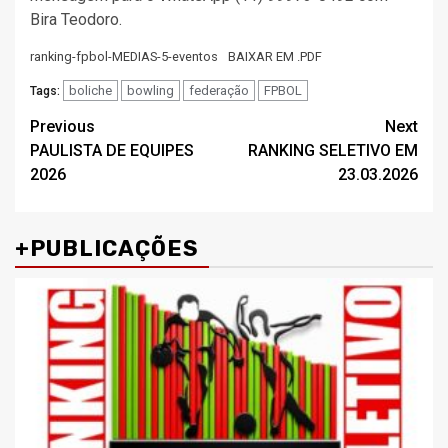
Bira Teodoro.
ranking-fpbol-MEDIAS-5-eventos
BAIXAR EM .PDF
boliche
bowling
federação
FPBOL
Tags:
Post
Previous
Next
PAULISTA DE EQUIPES
RANKING SELETIVO EM
navigation
2026
23.03.2026
+PUBLICAÇÕES