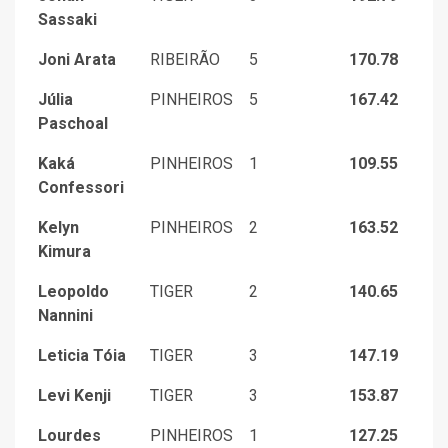
Sassaki
Joni Arata
RIBEIRÃO
5
170.78
Júlia
PINHEIROS
5
167.42
Paschoal
Kaká
PINHEIROS
1
109.55
Confessori
Kelyn
PINHEIROS
2
163.52
Kimura
Leopoldo
TIGER
2
140.65
Nannini
Leticia Tóia
TIGER
3
147.19
Levi Kenji
TIGER
3
153.87
Lourdes
PINHEIROS
1
127.25