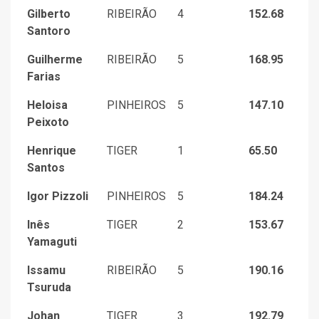
Gilberto
RIBEIRÃO
4
152.68
Santoro
Guilherme
RIBEIRÃO
5
168.95
Farias
Heloisa
PINHEIROS
5
147.10
Peixoto
Henrique
TIGER
1
65.50
Santos
Igor Pizzoli
PINHEIROS
5
184.24
Inês
TIGER
2
153.67
Yamaguti
Issamu
RIBEIRÃO
5
190.16
Tsuruda
Johan
TIGER
3
192.79