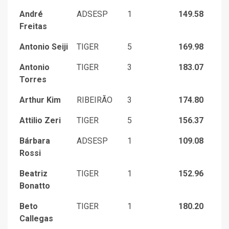
André
ADSESP
1
149.58
Freitas
Antonio Seiji
TIGER
5
169.98
Antonio
TIGER
3
183.07
Torres
Arthur Kim
RIBEIRÃO
3
174.80
Attilio Zeri
TIGER
5
156.37
Bárbara
ADSESP
1
109.08
Rossi
Beatriz
TIGER
1
152.96
Bonatto
Beto
TIGER
1
180.20
Callegas