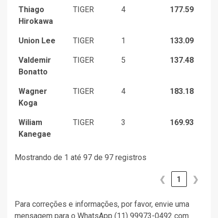
Thiago
TIGER
4
177.59
Hirokawa
Union Lee
TIGER
1
133.09
Valdemir
TIGER
5
137.48
Bonatto
Wagner
TIGER
4
183.18
Koga
Wiliam
TIGER
3
169.93
Kanegae
Mostrando de 1 até 97 de 97 registros
❮
1
❯
Para correções e informações, por favor, envie uma
mensagem para o WhatsApp (11) 99973-0492 com