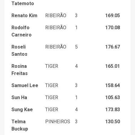
Tatemoto
Renato Kim
RIBEIRÃO
3
169.05
Rodolfo
RIBEIRÃO
1
170.08
Carneiro
Roseli
RIBEIRÃO
5
176.67
Santos
Rosina
TIGER
4
165.01
Freitas
Samuel Lee
TIGER
3
158.64
Sun Ha
TIGER
1
105.63
Sung Kae
TIGER
4
173.83
Telma
PINHEIROS
3
130.50
Buckup