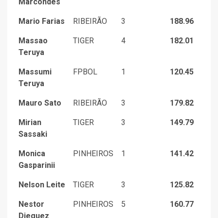
Marcondes
Mario Farias
RIBEIRÃO
3
188.96
Massao
TIGER
4
182.01
Teruya
Massumi
FPBOL
1
120.45
Teruya
Mauro Sato
RIBEIRÃO
3
179.82
Mirian
TIGER
3
149.79
Sassaki
Monica
PINHEIROS
1
141.42
Gasparinii
Nelson Leite
TIGER
3
125.82
Nestor
PINHEIROS
5
160.77
Dieguez