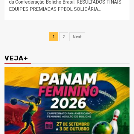
da Confederação Boliche Brasil. RESULTADOS FINAIS
EQUIPES PREMIADAS FPBOL SOLIDÁRIA...
Paginação
1
2
Next
de
posts
VEJA+