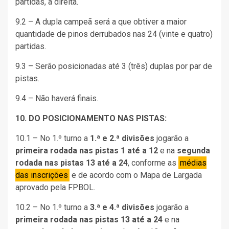
partidas, à direita.
9.2 – A dupla campeã será a que obtiver a maior
quantidade de pinos derrubados nas 24 (vinte e quatro)
partidas.
9.3 – Serão posicionadas até 3 (três) duplas por par de
pistas.
9.4 – Não haverá finais.
10. DO POSICIONAMENTO NAS PISTAS:
10.1 – No 1.º turno a
1.ª e 2.ª divisões
jogarão a
primeira rodada nas pistas 1 até a 12
e na
segunda
rodada nas pistas 13 até a 24
, conforme as
médias
das inscrições
e de acordo com o Mapa de Largada
aprovado pela FPBOL.
10.2 – No 1.º turno a
3.ª e 4.ª divisões
jogarão a
primeira rodada nas pistas 13 até a 24
e na