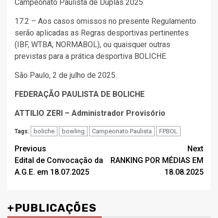
Campeonato Paulista de Duplas 2025.
17.2 – Aos casos omissos no presente Regulamento
serão aplicadas as Regras desportivas pertinentes
(IBF, WTBA, NORMABOL), ou quaisquer outras
previstas para a prática desportiva BOLICHE.
São Paulo, 2 de julho de 2025.
FEDERAÇÃO PAULISTA DE BOLICHE
ATTILIO ZERI – Administrador Provisório
boliche
bowling
Campeonato Paulista
FPBOL
Tags:
Post
Previous
Next
Edital de Convocação da
RANKING POR MÉDIAS EM
navigation
A.G.E. em 18.07.2025
18.08.2025
+PUBLICAÇÕES