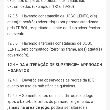
excluídos os pares de pistas localizadas nas
extremidades (exemplos: 1-2 e 19-20).
12.3.5 – Havendo constatação de JOGO LENTO, o(s)
atleta(s) será(ão) advertido(s) por pessoa autorizada
pela FPBOL, respeitado o limite de duas advertências
no evento.
12.3.6 – Havendo a terceira constatação de JOGO
LENTO, será computado “zero” no frame, ao(s) atleta(s)
advertido(s).
12.4 – DA ALTERAÇÃO DE SUPERFÍCIE– APPROACH
– SAPATOS
12.4.1 – Deverão ser observadas as regras da IBF,
quanto ao uso de substâncias químicas.
12.4.2 – Somente antes do início da rodada e logo
após o bate-bola, antes do primeiro lançamento, e
jamais na área de jogo
, poderá ser alterada a