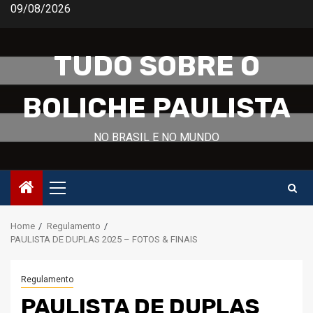
Skip
09/08/2026
to
content
TUDO SOBRE O
BOLICHE PAULISTA
NO BRASIL E NO MUNDO
Primary
Menu
Home
Regulamento
PAULISTA DE DUPLAS 2025 – FOTOS & FINAIS
Regulamento
PAULISTA DE DUPLAS