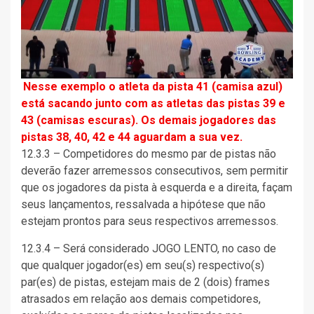
Nesse exemplo o atleta da pista 41 (camisa azul)
está sacando junto com as atletas das pistas 39 e
43 (camisas escuras). Os demais jogadores das
pistas 38, 40, 42 e 44 aguardam a sua vez.
12.3.3 – Competidores do mesmo par de pistas não
deverão fazer arremessos consecutivos, sem permitir
que os jogadores da pista à esquerda e a direita, façam
seus lançamentos, ressalvada a hipótese que não
estejam prontos para seus respectivos arremessos.
12.3.4 – Será considerado JOGO LENTO, no caso de
que qualquer jogador(es) em seu(s) respectivo(s)
par(es) de pistas, estejam mais de 2 (dois) frames
atrasados em relação aos demais competidores,