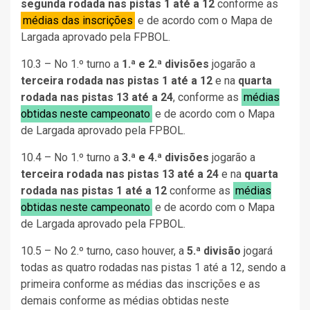
segunda rodada nas pistas 1 até a 12
conforme as
médias das inscrições
e de acordo com o Mapa de
Largada aprovado pela FPBOL.
10.3 – No 1.º turno a
1.ª e 2.ª divisões
jogarão a
terceira rodada nas pistas 1 até a 12
e na
quarta
rodada nas pistas 13 até a 24
, conforme as
médias
obtidas neste campeonato
e de acordo com o Mapa
de Largada aprovado pela FPBOL.
10.4 – No 1.º turno a
3.ª e 4.ª divisões
jogarão a
terceira rodada nas pistas 13 até a 24
e na
quarta
rodada nas pistas 1 até a 12
conforme as
médias
obtidas neste campeonato
e de acordo com o Mapa
de Largada aprovado pela FPBOL.
10.5 – No 2.º turno, caso houver, a
5.ª divisão
jogará
todas as quatro rodadas nas pistas 1 até a 12, sendo a
primeira conforme as médias das inscrições e as
demais conforme as médias obtidas neste