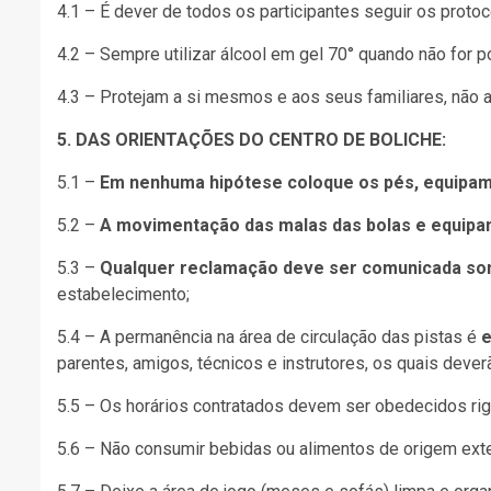
4.1 – É dever de todos os participantes seguir os protoc
4.2 – Sempre utilizar álcool em gel 70° quando não for 
4.3 – Protejam a si mesmos e aos seus familiares, não
5. DAS ORIENTAÇÕES DO CENTRO DE BOLICHE:
5.1 –
Em nenhuma hipótese coloque os pés, equipame
5.2 –
A movimentação das malas das bolas e equipa
5.3 –
Qualquer reclamação deve ser comunicada so
estabelecimento;
5.4 – A permanência na área de circulação das pistas é
e
parentes, amigos, técnicos e instrutores, os quais dever
5.5 – Os horários contratados devem ser obedecidos rigo
5.6 – Não consumir bebidas ou alimentos de origem ext