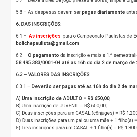
5.7 – Deixe a área de jogo (meses e sofás) limpa e orga
5.8 – As despesas devem ser
pagas diariamente
antes
6. DAS INSCRIÇÕES:
6.1 –
As inscrições
para o Campeonato Paulistas de E
bolichepaulista@gmail.com
6.2 –
O pagamento
da inscrição e mais a 1.ª semestral
58.495.383/0001-04
até as 16h do dia 2 de março de
6.3 – VALORES DAS INSCRIÇÕES
6.3.1 –
Deverão ser pagas até as 16h do dia 2 de ma
A)
Uma inscrição de ADULTO = R$ 650,00
;
B) Uma inscrição de JUVENIL = R$ 600,00;
C) Duas inscrições para um CASAL (cônjuges) = R$ 1.200
D) Duas inscrições para um pai ou uma mãe + 1 filho(a) =
E) Três inscrições para um CASAL + 1 filho(a) = R$ 1.800