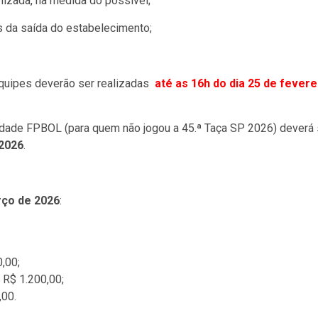
nizada, na medida do possível;
 da saída do estabelecimento;
quipes deverão ser realizadas
até as 16h do dia 25 de fevere
idade FPBOL (para quem não jogou a 45.ª Taça SP 2026) deverá 
 2026
.
rço de 2026
:
,00;
 R$ 1.200,00;
,00.