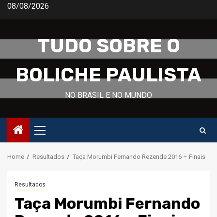
Skip
08/08/2026
to
content
TUDO SOBRE O
BOLICHE PAULISTA
NO BRASIL E NO MUNDO
Primary
Menu
Home
Resultados
Taça Morumbi Fernando Rezende 2016 – Finais
Resultados
Taça Morumbi Fernando