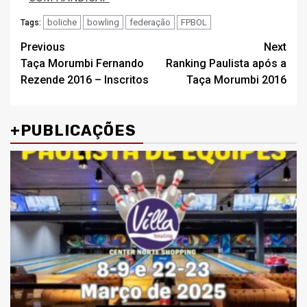
boliche
bowling
federação
FPBOL
Tags:
Post
Previous
Next
Taça Morumbi Fernando
Ranking Paulista após a
navigation
Rezende 2016 – Inscritos
Taça Morumbi 2016
+PUBLICAÇÕES