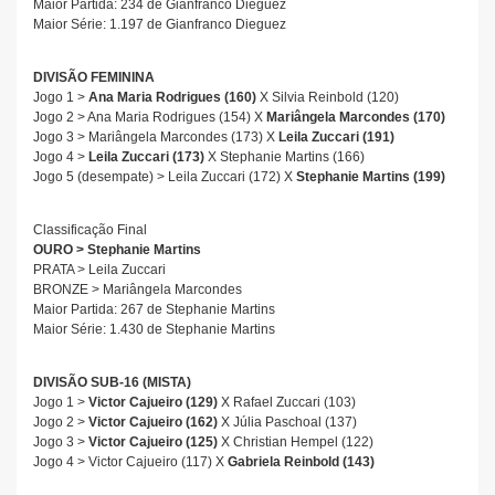
Maior Partida: 234 de Gianfranco Dieguez
Maior Série: 1.197 de Gianfranco Dieguez
DIVISÃO FEMININA
Jogo 1 >
Ana Maria Rodrigues (160)
X Silvia Reinbold (120)
Jogo 2 > Ana Maria Rodrigues (154) X
Mariângela Marcondes (170)
Jogo 3 > Mariângela Marcondes (173) X
Leila Zuccari (191)
Jogo 4 >
Leila Zuccari (173)
X Stephanie Martins (166)
Jogo 5 (desempate) > Leila Zuccari (172) X
Stephanie Martins (199)
Classificação Final
OURO > Stephanie Martins
PRATA > Leila Zuccari
BRONZE > Mariângela Marcondes
Maior Partida: 267 de Stephanie Martins
Maior Série: 1.430 de Stephanie Martins
DIVISÃO SUB-16 (MISTA)
Jogo 1 >
Victor Cajueiro (129)
X Rafael Zuccari (103)
Jogo 2 >
Victor Cajueiro (162)
X Júlia Paschoal (137)
Jogo 3 >
Victor Cajueiro (125)
X Christian Hempel (122)
Jogo 4 > Victor Cajueiro (117) X
Gabriela Reinbold (143)