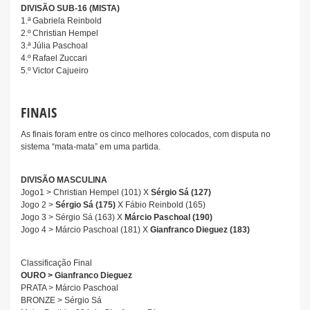
DIVISÃO SUB-16 (MISTA)
1.ª Gabriela Reinbold
2.º Christian Hempel
3.ª Júlia Paschoal
4.º Rafael Zuccari
5.º Victor Cajueiro
FINAIS
As finais foram entre os cinco melhores colocados, com disputa no
sistema “mata-mata” em uma partida.
DIVISÃO MASCULINA
Jogo1 > Christian Hempel (101) X
Sérgio Sá (127)
Jogo 2 >
Sérgio Sá (175)
X Fábio Reinbold (165)
Jogo 3 > Sérgio Sá (163) X
Márcio Paschoal (190)
Jogo 4 > Márcio Paschoal (181) X
Gianfranco Dieguez (183)
Classificação Final
OURO > Gianfranco Dieguez
PRATA > Márcio Paschoal
BRONZE > Sérgio Sá