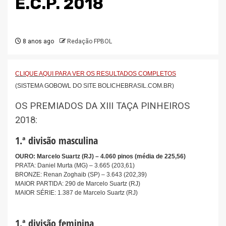
E.C.P. 2018
8 anos ago
Redação FPBOL
CLIQUE AQUI PARA VER OS RESULTADOS COMPLETOS
(SISTEMA GOBOWL DO SITE BOLICHEBRASIL.COM.BR)
OS PREMIADOS DA XIII TAÇA PINHEIROS
2018:
1.ª divisão masculina
OURO: Marcelo Suartz (RJ) – 4.060 pinos (média de 225,56)
PRATA: Daniel Murta (MG) – 3.665 (203,61)
BRONZE: Renan Zoghaib (SP) – 3.643 (202,39)
MAIOR PARTIDA: 290 de Marcelo Suartz (RJ)
MAIOR SÉRIE: 1.387 de Marcelo Suartz (RJ)
1.ª divisão feminina