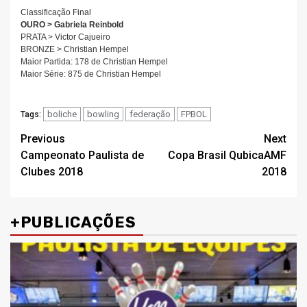
Classificação Final
OURO > Gabriela Reinbold
PRATA > Victor Cajueiro
BRONZE > Christian Hempel
Maior Partida: 178 de Christian Hempel
Maior Série: 875 de Christian Hempel
boliche
bowling
federação
FPBOL
Tags:
Post
Previous
Next
Campeonato Paulista de
Copa Brasil QubicaAMF
navigation
Clubes 2018
2018
+PUBLICAÇÕES