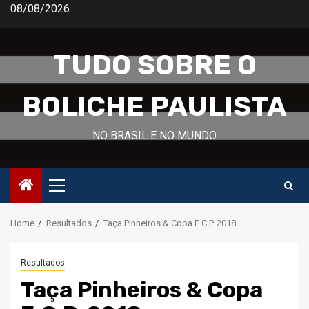
Skip
08/08/2026
to
content
TUDO SOBRE O
BOLICHE PAULISTA
NO BRASIL E NO MUNDO
Primary
Menu
Home
Resultados
Taça Pinheiros & Copa E.C.P. 2018
Resultados
Taça Pinheiros & Copa