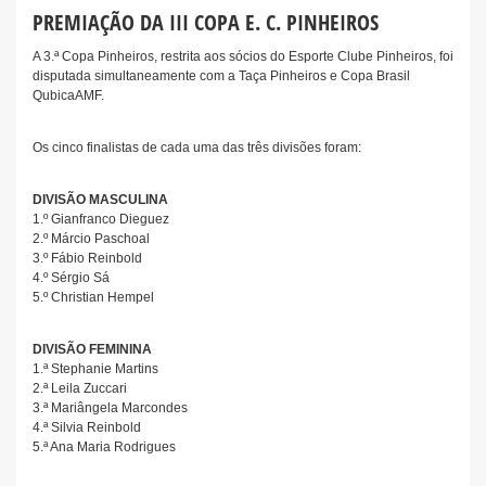
PREMIAÇÃO DA III COPA E. C. PINHEIROS
A 3.ª Copa Pinheiros, restrita aos sócios do Esporte Clube Pinheiros, foi
disputada simultaneamente com a Taça Pinheiros e Copa Brasil
QubicaAMF.
Os cinco finalistas de cada uma das três divisões foram:
DIVISÃO MASCULINA
1.º Gianfranco Dieguez
2.º Márcio Paschoal
3.º Fábio Reinbold
4.º Sérgio Sá
5.º Christian Hempel
DIVISÃO FEMININA
1.ª Stephanie Martins
2.ª Leila Zuccari
3.ª Mariângela Marcondes
4.ª Silvia Reinbold
5.ª Ana Maria Rodrigues