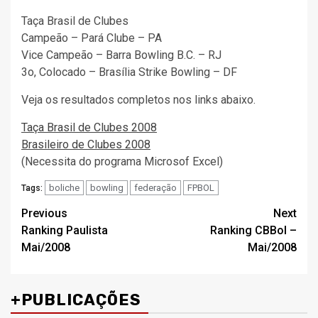
Taça Brasil de Clubes
Campeão – Pará Clube – PA
Vice Campeão – Barra Bowling B.C. – RJ
3o, Colocado – Brasília Strike Bowling – DF
Veja os resultados completos nos links abaixo.
Taça Brasil de Clubes 2008
Brasileiro de Clubes 2008
(Necessita do programa Microsof Excel)
boliche
bowling
federação
FPBOL
Tags:
Post
Previous
Next
Ranking Paulista
Ranking CBBol –
navigation
Mai/2008
Mai/2008
+PUBLICAÇÕES