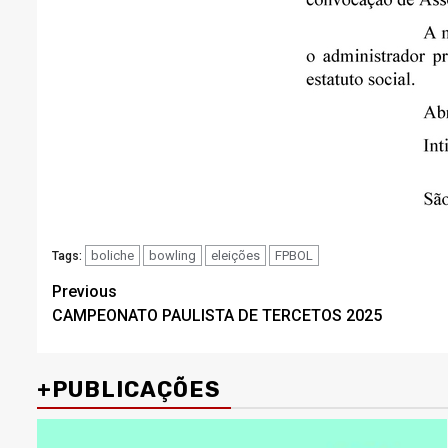
boliche
bowling
eleições
FPBOL
Tags:
Post
Previous
CAMPEONATO PAULISTA DE TERCETOS 2025
navigation
+PUBLICAÇÕES