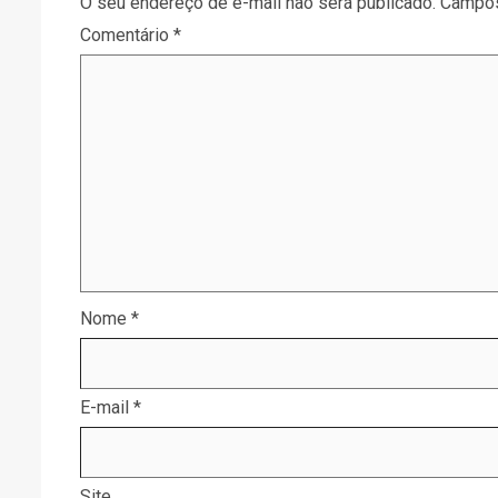
O seu endereço de e-mail não será publicado.
Campos
Comentário
*
Nome
*
E-mail
*
Site