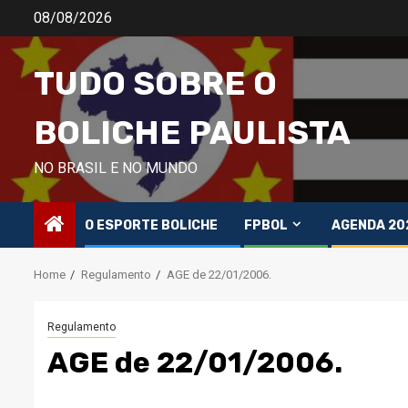
Skip
08/08/2026
to
content
TUDO SOBRE O
BOLICHE PAULISTA
NO BRASIL E NO MUNDO
O ESPORTE BOLICHE
FPBOL
AGENDA 20
Home
Regulamento
AGE de 22/01/2006.
Regulamento
AGE de 22/01/2006.