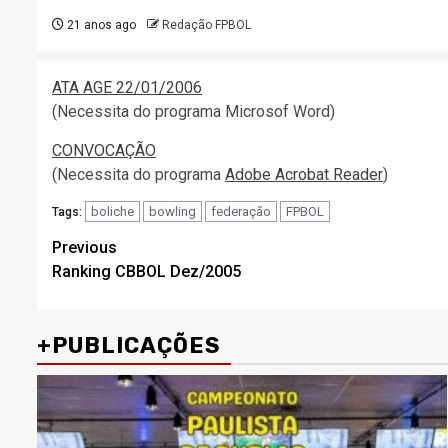
21 anos ago
Redação FPBOL
ATA AGE 22/01/2006
(Necessita do programa Microsof Word)
CONVOCAÇÃO
(Necessita do programa
Adobe Acrobat Reader
)
boliche
bowling
federação
FPBOL
Tags:
Post
Previous
Ranking CBBOL Dez/2005
navigation
+PUBLICAÇÕES