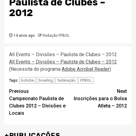
Paulista de Clubes –
2012
14 anos ago
Redação FPBOL
All Events – Divisões – Paulista de Clubes – 2012
All Events – Divisões – Paulista de Clubes – 2012
(Necessita do programa
Adobe Acrobat Reader
)
boliche
bowling
federação
FPBOL
Tags:
Post
Previous
Next
Campeonato Paulista de
Inscrições para o Bolsa
navigation
Clubes 2012 – Divisões e
Atleta – 2012
Locais
+PUBLICAÇÕES