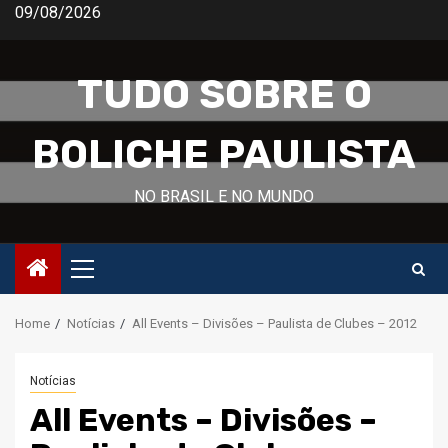
Skip
09/08/2026
to
content
TUDO SOBRE O
BOLICHE PAULISTA
NO BRASIL E NO MUNDO
Primary
Menu
Home
Notícias
All Events – Divisões – Paulista de Clubes – 2012
Notícias
All Events – Divisões –