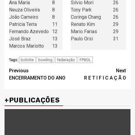
Ana Maria
8
Silvio Mori
26
Neuza Oliveira
8
Tony Park
26
João Carneiro
8
Coringa Chang
26
Patricia Terra
11
Renato Kim
29
Fernando Azevedo
12
Mario Farias
29
José Braz
13
Paulo Orsi
31
Marcos Mariotto
13
boliche
bowling
federação
FPBOL
Tags:
Post
Previous
Next
ENCERRAMENTO DO ANO
R E T I F I C A Ç Ã O
navigation
+PUBLICAÇÕES