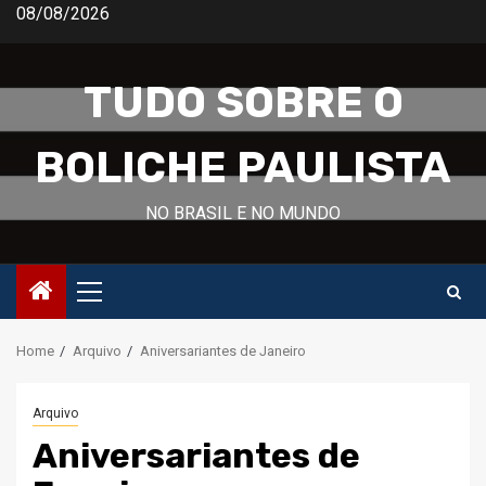
Skip
08/08/2026
to
content
TUDO SOBRE O
BOLICHE PAULISTA
NO BRASIL E NO MUNDO
Primary
Menu
Home
Arquivo
Aniversariantes de Janeiro
Arquivo
Aniversariantes de