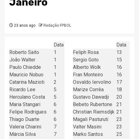
Janeiro
23 anos ago
Redação FPBOL
Data
Data
Roberto Saito
1
Feliph Rosa
13
João Walter
1
Sergio Goto
15
Paulo Chiedde
1
Alberto Wolk
16
Mauricio Nobuo
1
Fran Monteiro
16
Catarina Mazioti
2
Osvaldo Iervolino
17
Ricardo Lee
5
Marize Corrêa
18
Herculano Costa
5
Gustavo Dawadji
20
Maria Stangari
6
Bebeto Rubertone
21
Felipe Rodrigues
6
Christian Riemsdijk
21
Thiago Duarte
6
Magali Pasturuti
23
Valeria Chiarini
7
Valter Masini
23
Márcia Silva
7
Marko Santos
25