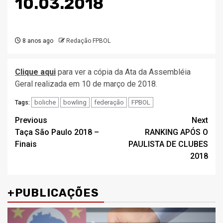
10.03.2018
8 anos ago
Redação FPBOL
Clique aqui
para ver a cópia da Ata da Assembléia
Geral realizada em 10 de março de 2018.
boliche
bowling
federação
FPBOL
Tags:
Post
Previous
Next
Taça São Paulo 2018 –
RANKING APÓS O
navigation
Finais
PAULISTA DE CLUBES
2018
+PUBLICAÇÕES