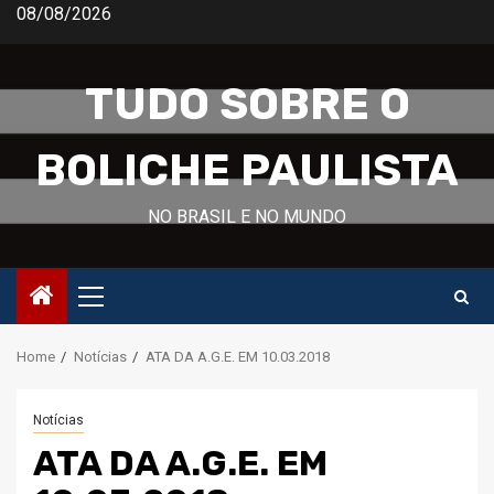
Skip
08/08/2026
to
content
TUDO SOBRE O
BOLICHE PAULISTA
NO BRASIL E NO MUNDO
Primary
Menu
Home
Notícias
ATA DA A.G.E. EM 10.03.2018
Notícias
ATA DA A.G.E. EM