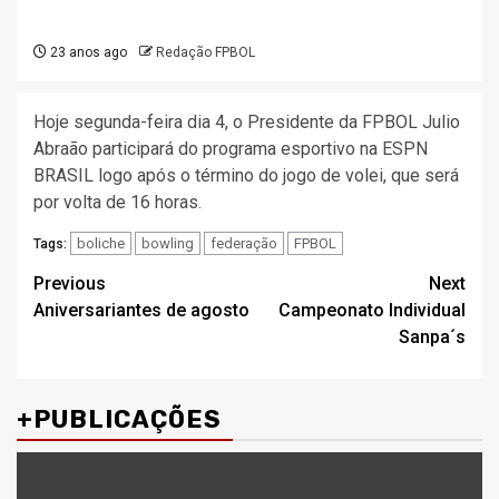
23 anos ago
Redação FPBOL
Hoje segunda-feira dia 4, o Presidente da FPBOL Julio
Abraão participará do programa esportivo na ESPN
BRASIL logo após o término do jogo de volei, que será
por volta de 16 horas.
boliche
bowling
federação
FPBOL
Tags:
Post
Previous
Next
Aniversariantes de agosto
Campeonato Individual
navigation
Sanpa´s
+PUBLICAÇÕES