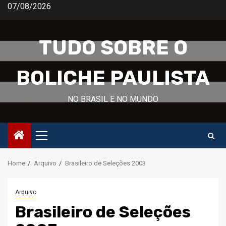
Skip
07/08/2026
to
content
TUDO SOBRE O
BOLICHE PAULISTA
NO BRASIL E NO MUNDO
Primary
Menu
Home
Arquivo
Brasileiro de Seleções 2003
Arquivo
Brasileiro de Seleções