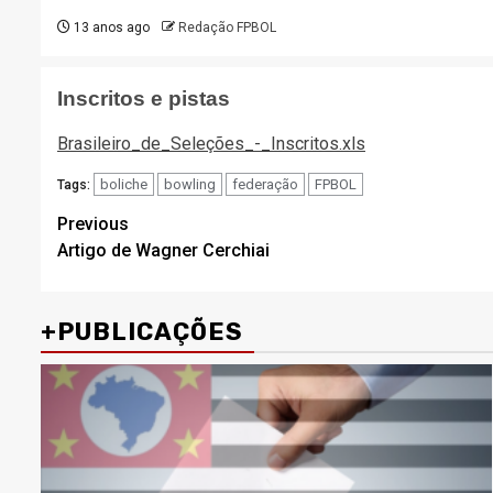
13 anos ago
Redação FPBOL
Inscritos e pistas
Brasileiro_de_Seleções_-_Inscritos.xls
boliche
bowling
federação
FPBOL
Tags:
Post
Previous
Artigo de Wagner Cerchiai
navigation
+PUBLICAÇÕES