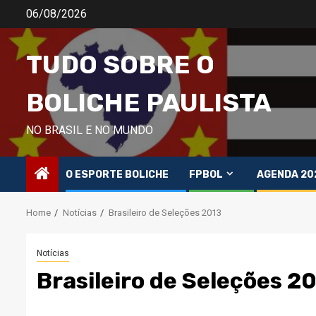
Skip
06/08/2026
to
content
TUDO SOBRE O
BOLICHE PAULISTA
NO BRASIL E NO MUNDO
O ESPORTE BOLICHE
FPBOL
AGENDA 20
Home
Notícias
Brasileiro de Seleções 2013
Notícias
Brasileiro de Seleções 2