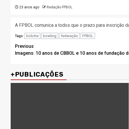
23 anos ago
Redação FPBOL
A FPBOL comunica a todos que o prazo para inscrição da
boliche
bowling
federação
FPBOL
Tags:
Post
Previous
Imagens: 10 anos de CBBOL e 10 anos de fundação d
navigation
+PUBLICAÇÕES