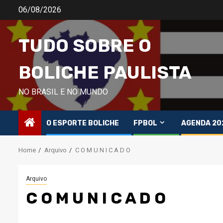
Skip
06/08/2026
to
content
TUDO SOBRE O
BOLICHE PAULISTA
NO BRASIL E NO MUNDO
O ESPORTE BOLICHE
FPBOL
AGENDA 20
Home
Arquivo
C O M U N I C A D O
Arquivo
C O M U N I C A D O