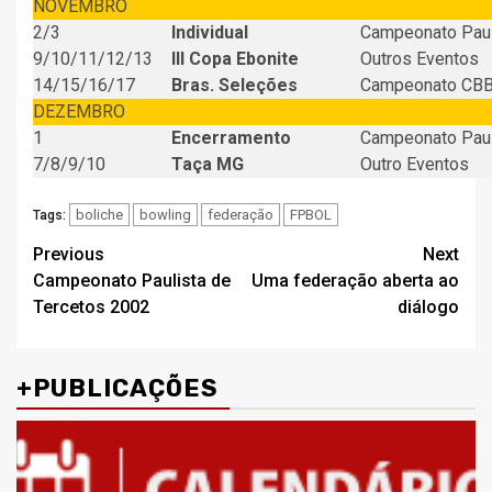
NOVEMBRO
2/3
Individual
Campeonato Paul
9/10/11/12/13
III Copa Ebonite
Outros Eventos
14/15/16/17
Bras. Seleções
Campeonato CB
DEZEMBRO
1
Encerramento
Campeonato Paul
7/8/9/10
Taça MG
Outro Eventos
boliche
bowling
federação
FPBOL
Tags:
Post
Previous
Next
Campeonato Paulista de
Uma federação aberta ao
navigation
Tercetos 2002
diálogo
+PUBLICAÇÕES