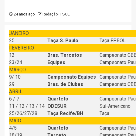
24 anos ago
Redação FPBOL
JANEIRO
25
Taça S. Paulo
Taça FPBOL
FEVEREIRO
12
Bras. Tercetos
Campeonato CB
23/24
Equipes
Campeonato Paul
MARÇO
9/ 10
Campeonato Equipes
Campeonato Paul
29
Bras. de Clubes
Campeonato CB
ABRIL
6 / 7
Quarteto
Campeonato Paul
11 / 12 / 13 / 14
ODESUR
Sul-Americano
25/26/27/28
Taça Recife/BH
Taça
MAIO
4/5
Quarteto
Campeonato Paul
18/19
Terceto
Campeonato Paul