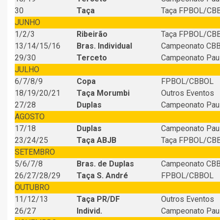
30
Taça
Taça FPBOL/CB
JUNHO
1/2/3
Ribeirão
Taça FPBOL/CB
13/14/15/16
Bras. Individual
Campeonato CB
29/30
Terceto
Campeonato Paul
JULHO
6/7/8/9
Copa
FPBOL/CBBOL
18/19/20/21
Taça Morumbi
Outros Eventos
27/28
Duplas
Campeonato Paul
AGOSTO
17/18
Duplas
Campeonato Paul
23/24/25
Taça ABJB
Taça FPBOL/CB
SETEMBRO
5/6/7/8
Bras. de Duplas
Campeonato CB
26/27/28/29
Taça S. André
FPBOL/CBBOL
OUTUBRO
11/12/13
Taça PR/DF
Outros Eventos
26/27
Individ.
Campeonato Paul