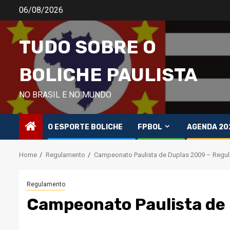
Skip
06/08/2026
to
content
TUDO SOBRE O
BOLICHE PAULISTA
NO BRASIL E NO MUNDO
O ESPORTE BOLICHE
FPBOL
AGENDA 20
Home
Regulamento
Campeonato Paulista de Duplas 2009 – Regu
Regulamento
Campeonato Paulista de