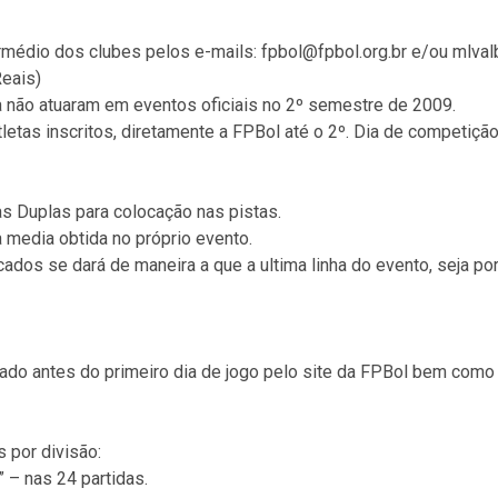
termédio dos clubes pelos e-mails: fpbol@fpbol.org.br e/ou ml
Reais)
a não atuaram em eventos oficiais no 2º semestre de 2009.
etas inscritos, diretamente a FPBol até o 2º. Dia de competiçã
as Duplas para colocação nas pistas.
a media obtida no próprio evento.
dos se dará de maneira a que a ultima linha do evento, seja por
s.
do antes do primeiro dia de jogo pelo site da FPBol bem como 
por divisão:
” – nas 24 partidas.