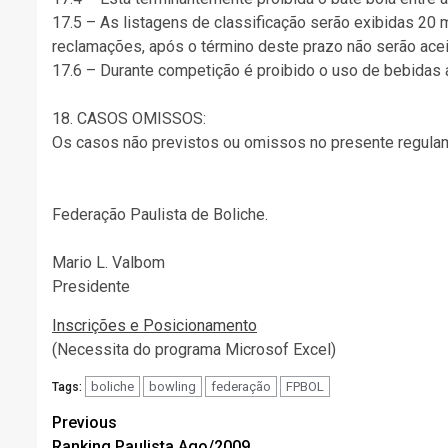
17.5 – As listagens de classificação serão exibidas 20 
reclamações, após o término deste prazo não serão ace
17.6 – Durante competição é proibido o uso de bebidas 
18. CASOS OMISSOS:
Os casos não previstos ou omissos no presente regula
Federação Paulista de Boliche.
Mario L. Valbom
Presidente
Inscrições e Posicionamento
(Necessita do programa Microsof Excel)
boliche
bowling
federação
FPBOL
Tags:
Post
Previous
Ranking Paulista Ago/2009