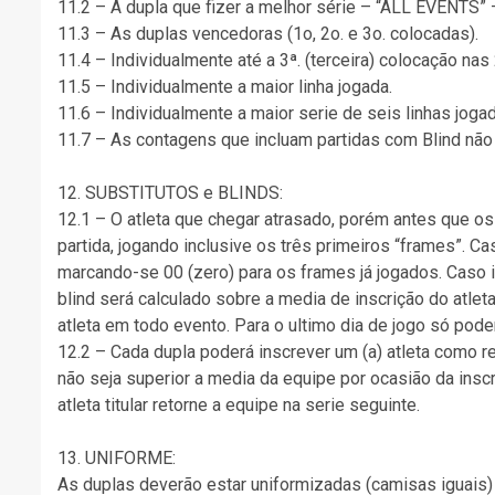
11.2 – A dupla que fizer a melhor série – “ALL EVENTS” 
11.3 – As duplas vencedoras (1o, 2o. e 3o. colocadas).
11.4 – Individualmente até a 3ª. (terceira) colocação nas
11.5 – Individualmente a maior linha jogada.
11.6 – Individualmente a maior serie de seis linhas joga
11.7 – As contagens que incluam partidas com Blind não 
12. SUBSTITUTOS e BLINDS:
12.1 – O atleta que chegar atrasado, porém antes que os 
partida, jogando inclusive os três primeiros “frames”. C
marcando-se 00 (zero) para os frames já jogados. Caso ist
blind será calculado sobre a media de inscrição do atleta
atleta em todo evento. Para o ultimo dia de jogo só poder
12.2 – Cada dupla poderá inscrever um (a) atleta como r
não seja superior a media da equipe por ocasião da inscr
atleta titular retorne a equipe na serie seguinte.
13. UNIFORME:
As duplas deverão estar uniformizadas (camisas iguais) 