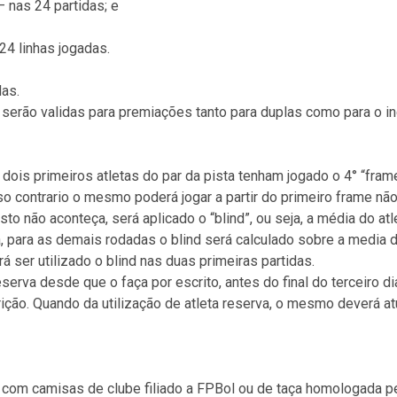
– nas 24 partidas; e
 24 linhas jogadas.
das.
serão validas para premiações tanto para duplas como para o in
dois primeiros atletas do par da pista tenham jogado o 4° “fram
aso contrario o mesmo poderá jogar a partir do primeiro frame nã
o não aconteça, será aplicado o “blind”, ou seja, a média do atl
, para as demais rodadas o blind será calculado sobre a media do
á ser utilizado o blind nas duas primeiras partidas.
eserva desde que o faça por escrito, antes do final do terceiro 
ição. Quando da utilização de atleta reserva, o mesmo deverá at
com camisas de clube filiado a FPBol ou de taça homologada pel