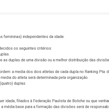
as femininas) independentes da idade.
ecidos os seguintes critérios:
uplas.
re as duplas de uma divisão ou a melhor distribuição das divisõ
ordem: a media dos dois atletas de cada dupla no Ranking Pta. d
 media do atleta será determinada pela organização.
quatro) duplas.
r idade, filiados à Federação Paulista de Boliche ou que venham 
o, a média base para a formação das divisões será de responsabi