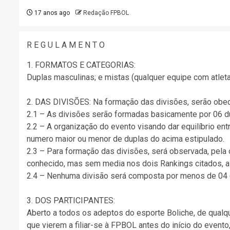
17 anos ago
Redação FPBOL
R E G U L A M E N T O
1. FORMATOS E CATEGORIAS:
Duplas masculinas; e mistas (qualquer equipe com atlet
2. DAS DIVISÕES: Na formação das divisões, serão obed
2.1 – As divisões serão formadas basicamente por 06 d
2.2 – A organização do evento visando dar equilíbrio ent
numero maior ou menor de duplas do acima estipulado.
2.3 – Para formação das divisões, será observada, pela 
conhecido, mas sem media nos dois Rankings citados, a
2.4 – Nenhuma divisão será composta por menos de 04 (
3. DOS PARTICIPANTES:
Aberto a todos os adeptos do esporte Boliche, de qualque
que vierem a filiar-se à FPBOL antes do início do event