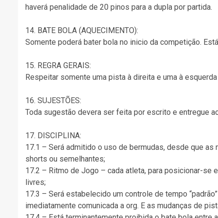
haverá penalidade de 20 pinos para a dupla por partida.
14. BATE BOLA (AQUECIMENTO):
Somente poderá bater bola no inicio da competição. Está
15. REGRA GERAIS:
Respeitar somente uma pista à direita e uma à esquerda 
16. SUJESTÕES:
Toda sugestão devera ser feita por escrito e entregue 
17. DISCIPLINA:
17.1 – Será admitido o uso de bermudas, desde que as 
shorts ou semelhantes;
17.2 – Ritmo de Jogo – cada atleta, para posicionar-se 
livres;
17.3 – Será estabelecido um controle de tempo “padrão” d
imediatamente comunicada a org. E as mudanças de pist
17.4 – Está terminantemente proibida o bate bola entre a