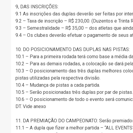
9, DAS INSCRIÇÕES:
9.1 As inscrições das duplas deverão ser feitas por in
9.2 – Taxa de inscrição – R$ 230,00. (Duzentos e Trinta 
9.3 – Semestralidade – R$ 35,00 – dos atletas que aind
9.4 – Os clubes deverão efetuar o pagamento de seus atl
10. DO POSICIONAMENTO DAS DUPLAS NAS PISTAS:
10.1 – Para a primeira rodada terá como base a média d
10.2 – Para as demais rodadas, a colocação se dará pel
10.3 – O posicionamento das três duplas melhores coloca
pistas utilizadas pela respectiva divisão.
10.4 – Mudança de pistas a cada partida.
10.5 – Serão posicionadas três duplas por par de pista
10.6 – O posicionamento de todo o evento será comunica
DT. Vide anexo
11. DA PREMIAÇÃO DO CAMPEONATO: Serão premiados 
11.1 – A dupla que fizer a melhor partida – “ALL EVENTS